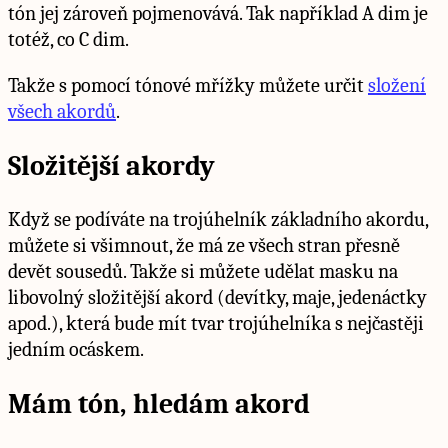
tón jej zároveň pojmenovává. Tak například A dim je
totéž, co C dim.
Takže s pomocí tónové mřížky můžete určit
složení
všech akordů
.
Složitější akordy
Když se podíváte na trojúhelník základního akordu,
můžete si všimnout, že má ze všech stran přesně
devět sousedů. Takže si můžete udělat masku na
libovolný složitější akord (devítky, maje, jedenáctky
apod.), která bude mít tvar trojúhelníka s nejčastěji
jedním ocáskem.
Mám tón, hledám akord