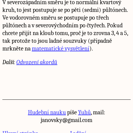
V severozápadním směru je to normální kvartový
kruh, to jest postupuje se po pěti (sedmi) půltónech.
Ve vodorovném směru se postupuje po třech
půltónech a v severovýchodním po čtyřech. Pokud
chcete přijít na kloub tomu, proč je to zrovna 3, 4 a 5,
tak protože to jsou ladné souzvuky (případně
mrkněte na
matematické vysvětlení
).
Další:
Odvození akordů
Hudební nauku
píše
Yuhů
, mail:
janovsky@gmail.com