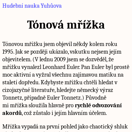
Hudební nauka Yuhůova
Tónová mřížka
Tónovou mřížku jsem objevil někdy kolem roku
1995. Jak se později ukázalo, vskutku nejsem jejím
objevitelem. (V lednu 2009 jsem se dozvěděl, že
mřížku vynalezl Leonhard Euler. Pan Euler byl prostě
moc aktivní a vyžral všechnu zajímavou matiku na
staletí dopředu. Kdybyste mřížku chtěli hledat v
cizojazyčné literatuře, hledejte německý výraz
Tonnetz, případně Euler Tonnetz.) Původně
mi mřížka sloužila hlavně pro
rychlé odvozování
akordů
, což zůstalo i jejím hlavním účelem.
Mřížka vypadá na první pohled jako chaotický shluk