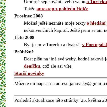
Úmorné sepisování svého webu
o Turecku
Takže
autostop z pohledu řidiče
.
Prosinec 2008
Možná ještě neznáte moje texty
o hledání
nekonvenčních kapitol. Ještě jsem se ani n
Léto 2008
Byl jsem v Turecku a dvakrát
v Portugals
Průběžně
Dost píšu na jiné své weby, hodně takové j
deníčku
, což ale asi víte.
Starší novinky
Můžete mi napsat na adresu janovsky@gmail.c
Poslední aktualizace této stránky:
25. května 2