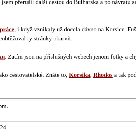
jsem přerušil další cestou do Bulharska a po návratu s
 práce
, i když vznikaly už docela dávno na Korsice. Fu
eobtěžoval ty stránky obarvit.
ku
. Zatím jsou na příslušných webech jenom fotky a ch
ako cestovatelské. Znáte to,
Korsika
,
Rhodos
a tak pod
om.
024
.