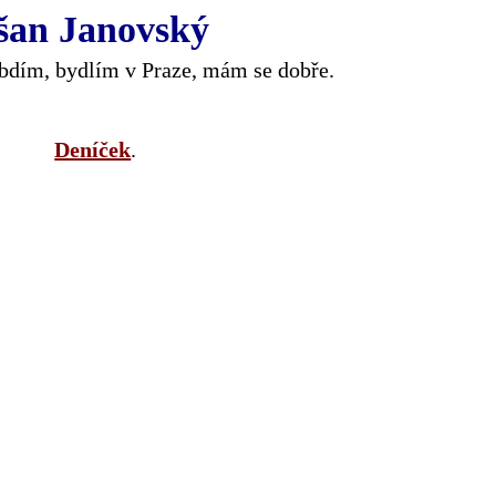
šan Janovský
 bdím, bydlím v Praze, mám se dobře.
Deníček
.