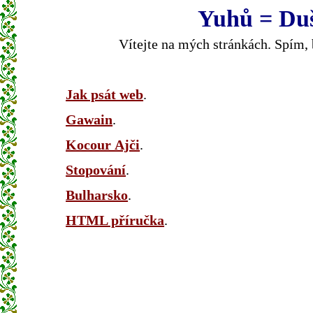
Yuhů = Du
Vítejte na mých stránkách. Spím,
Jak psát web
.
Gawain
.
Kocour Ajči
.
Stopování
.
Bulharsko
.
HTML příručka
.