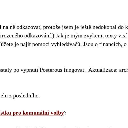
na ně odkazovat, protože jsem je ještě nedokopal do kv
řirozeného odkazování.) Jak je mým zvykem, texty visí
ůžete je najít pomocí vyhledávačů. Jsou o financích, o
taly po vypnutí Posterous fungovat. Aktualizace: arch
elu z posledního.
ístku pro komunální volby
?