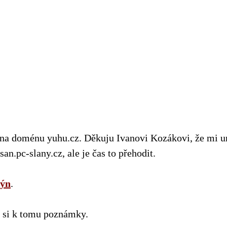
l na doménu yuhu.cz. Děkuju Ivanovi Kozákovi, že mi 
n.pc-slany.cz, ale je čas to přehodit.
lýn
.
 si k tomu poznámky.