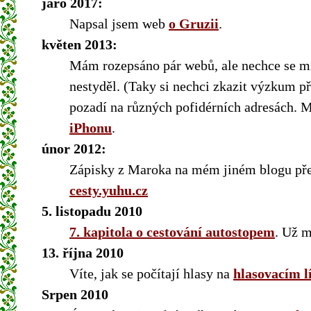
jaro 2017:
Napsal jsem web
o Gruzii
.
květen 2013:
Mám rozepsáno pár webů, ale nechce se mi 
nestyděl. (Taky si nechci zkazit výzkum p
pozadí na různých pofidérních adresách. M
iPhonu
.
únor 2012:
Zápisky z Maroka na mém jiném blogu přes
cesty.yuhu.cz
5. listopadu 2010
7. kapitola o cestování autostopem
. Už m
13. října 2010
Víte, jak se počítají hlasy na
hlasovacím l
Srpen 2010