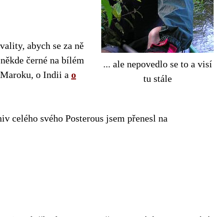
ality, abych se za ně
 někde černé na bílém
... ale nepovedlo se to a visí
 Maroku, o Indii a
o
tu stále
iv celého svého Posterous jsem přenesl na