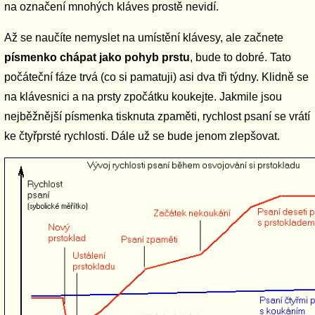
na označení mnohých kláves prostě nevidí.
Až se naučíte nemyslet na umístění klávesy, ale začnete
písmenko chápat jako pohyb prstu
, bude to dobré. Tato
počáteční fáze trvá (co si pamatuji) asi dva tři týdny. Klidně se
na klávesnici a na prsty zpočátku koukejte. Jakmile jsou
nejběžnější písmenka tisknuta zpaměti, rychlost psaní se vrátí
ke čtyřprsté rychlosti. Dále už se bude jenom zlepšovat.