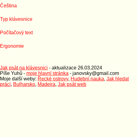
Čeština
Typ klávesnice
Počítačový text
Ergonomie
Jak psát na klávesnici
- aktualizace
26.03.2024
Píše Yuhů -
moje hlavní stránka
- janovsky@gmail.com
Moje další weby:
Řecké ostrovy
,
Hudební nauka
,
Jak hledat
práci
,
Bulharsko
,
Madeira
,
Jak psát web