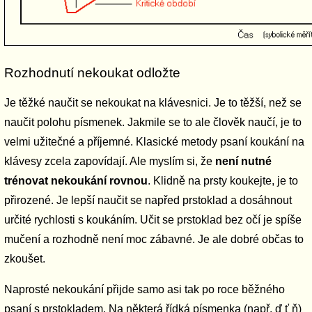
Rozhodnutí nekoukat odložte
Je těžké naučit se nekoukat na klávesnici. Je to těžší, než se
naučit polohu písmenek. Jakmile se to ale člověk naučí, je to
velmi užitečné a příjemné. Klasické metody psaní koukání na
klávesy zcela zapovídají. Ale myslím si, že
není nutné
trénovat nekoukání rovnou
. Klidně na prsty koukejte, je to
přirozené. Je lepší naučit se napřed prstoklad a dosáhnout
určité rychlosti s koukáním. Učit se prstoklad bez očí je spíše
mučení a rozhodně není moc zábavné. Je ale dobré občas to
zkoušet.
Naprosté nekoukání přijde samo asi tak po roce běžného
psaní s prstokladem. Na některá řídká písmenka (např. ď ť ň)