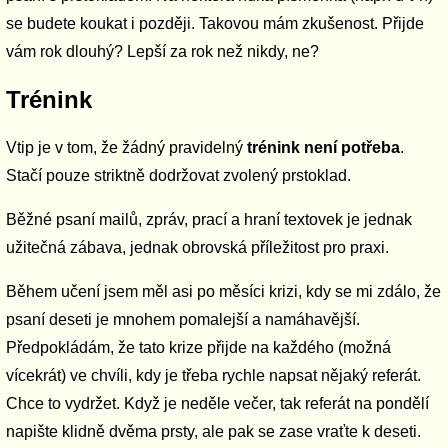
se budete koukat i později. Takovou mám zkušenost. Přijde
vám rok dlouhý? Lepší za rok než nikdy, ne?
Trénink
Vtip je v tom, že žádný pravidelný
trénink není potřeba
.
Stačí pouze striktně dodržovat zvolený prstoklad.
Běžné psaní mailů, zpráv, prací a hraní textovek je jednak
užitečná zábava, jednak obrovská příležitost pro praxi.
Během učení jsem měl asi po měsíci krizi, kdy se mi zdálo, že
psaní deseti je mnohem pomalejší a namáhavější.
Předpokládám, že tato krize přijde na každého (možná
vícekrát) ve chvíli, kdy je třeba rychle napsat nějaký referát.
Chce to vydržet. Když je neděle večer, tak referát na pondělí
napište klidně dvěma prsty, ale pak se zase vraťte k deseti.