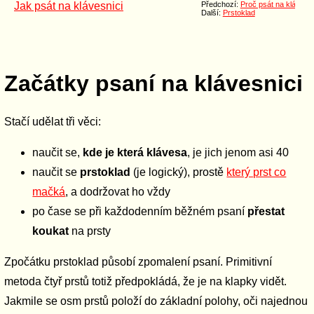
Jak psát na klávesnici
Předchozí:
Proč psát na klávesni
Další:
Prstoklad
Začátky psaní na klávesnici
Stačí udělat tři věci:
naučit se,
kde je která klávesa
, je jich jenom asi 40
naučit se
prstoklad
(je logický), prostě
který prst co
mačká
, a dodržovat ho vždy
po čase se při každodenním běžném psaní
přestat
koukat
na prsty
Zpočátku prstoklad působí zpomalení psaní. Primitivní
metoda čtyř prstů totiž předpokládá, že je na klapky vidět.
Jakmile se osm prstů položí do základní polohy, oči najednou