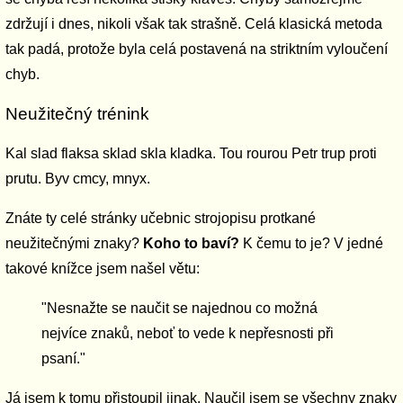
zdržují i dnes, nikoli však tak strašně. Celá klasická metoda
tak padá, protože byla celá postavená na striktním vyloučení
chyb.
Neužitečný trénink
Kal slad flaksa sklad skla kladka. Tou rourou Petr trup proti
prutu. Byv cmcy, mnyx.
Znáte ty celé stránky učebnic strojopisu protkané
neužitečnými znaky?
Koho to baví?
K čemu to je? V jedné
takové knížce jsem našel větu:
"Nesnažte se naučit se najednou co možná
nejvíce znaků, neboť to vede k nepřesnosti při
psaní."
Já jsem k tomu přistoupil jinak. Naučil jsem se všechny znaky