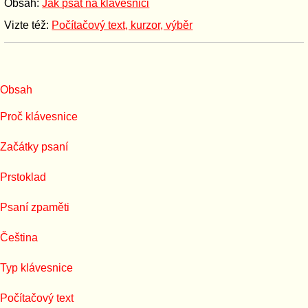
Obsah:
Jak psát na klávesnici
Vizte též:
Počítačový text, kurzor, výběr
Obsah
Proč klávesnice
Začátky psaní
Prstoklad
Psaní zpaměti
Čeština
Typ klávesnice
Počítačový text