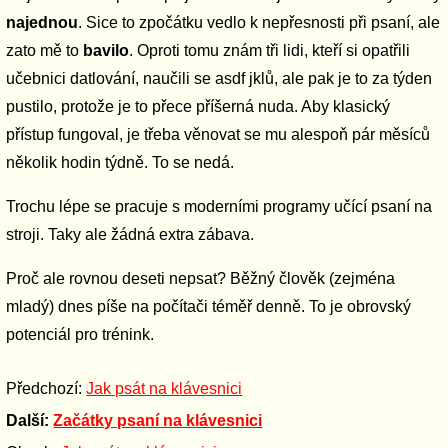
najednou
. Sice to zpočátku vedlo k nepřesnosti při psaní, ale
zato mě to
bavilo
. Oproti tomu znám tři lidi, kteří si opatřili
učebnici datlování, naučili se asdf jklů, ale pak je to za týden
pustilo, protože je to přece příšerná nuda. Aby klasický
přístup fungoval, je třeba věnovat se mu alespoň pár měsíců
několik hodin týdně. To se nedá.
Trochu lépe se pracuje s moderními programy učící psaní na
stroji. Taky ale žádná extra zábava.
Proč ale rovnou deseti nepsat? Běžný člověk (zejména
mladý) dnes píše na počítači téměř denně. To je obrovský
potenciál pro trénink.
Předchozí:
Jak psát na klávesnici
Další:
Začátky psaní na klávesnici