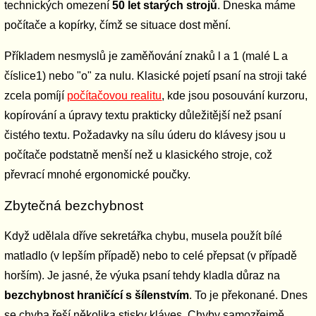
technických omezení
50 let starých strojů
. Dneska máme
počítače a kopírky, čímž se situace dost mění.
Příkladem nesmyslů je zaměňování znaků l a 1 (malé L a
číslice1) nebo "o" za nulu. Klasické pojetí psaní na stroji také
zcela pomíjí
počítačovou realitu
, kde jsou posouvání kurzoru,
kopírování a úpravy textu prakticky důležitější než psaní
čistého textu. Požadavky na sílu úderu do klávesy jsou u
počítače podstatně menší než u klasického stroje, což
převrací mnohé ergonomické poučky.
Zbytečná bezchybnost
Když udělala dříve sekretářka chybu, musela použít bílé
matladlo (v lepším případě) nebo to celé přepsat (v případě
horším). Je jasné, že výuka psaní tehdy kladla důraz na
bezchybnost hraničící s šílenstvím
. To je překonané. Dnes
se chyba řeší několika stisky kláves. Chyby samozřejmě