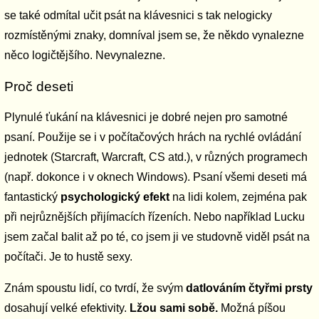
se také odmítal učit psát na klávesnici s tak nelogicky
rozmístěnými znaky, domníval jsem se, že někdo vynalezne
něco logičtějšího. Nevynalezne.
Proč deseti
Plynulé ťukání na klávesnici je dobré nejen pro samotné
psaní. Použije se i v počítačových hrách na rychlé ovládání
jednotek (Starcraft, Warcraft, CS atd.), v různých programech
(např. dokonce i v oknech Windows). Psaní všemi deseti má
fantastický
psychologický efekt
na lidi kolem, zejména pak
při nejrůznějších přijímacích řízeních. Nebo například Lucku
jsem začal balit až po té, co jsem ji ve studovně viděl psát na
počítači. Je to hustě sexy.
Znám spoustu lidí, co tvrdí, že svým
datlováním čtyřmi prsty
dosahují velké efektivity.
Lžou sami sobě.
Možná píšou