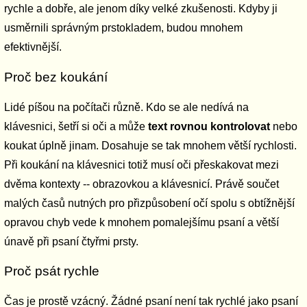
rychle a dobře, ale jenom díky velké zkušenosti. Kdyby ji
usměrnili správným prstokladem, budou mnohem
efektivnější.
Proč bez koukání
Lidé píšou na počítači různě. Kdo se ale nedívá na
klávesnici, šetří si oči a může
text rovnou kontrolovat
nebo
koukat úplně jinam. Dosahuje se tak mnohem větší rychlosti.
Při koukání na klávesnici totiž musí oči přeskakovat mezi
dvěma kontexty -- obrazovkou a klávesnicí. Právě součet
malých časů nutných pro přizpůsobení očí spolu s obtížnější
opravou chyb vede k mnohem pomalejšímu psaní a větší
únavě při psaní čtyřmi prsty.
Proč psát rychle
Čas je prostě vzácný. Žádné psaní není tak rychlé jako psaní