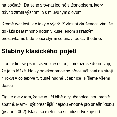
na počítači. Dá se to srovnat jedině s těsnopisem, který
dávno ztratil význam, a s mluveným slovem.
Kromě rychlosti jde taky o výdrž. Z vlastní zkušenosti vím, že
dokážu psát mnoho hodin v kuse jenom s krátkými
přestávkami. Lidé píšící čtyřmi se unaví po čtvrthodině.
Slabiny klasického pojetí
Hodně lidí se psaní všemi deseti bojí, protože se domnívají,
že je to těžké. Holky na ekonomce se přece učí psát na stroji
4 roky! A co teprve ty tlusté nudné učebnice "Píšeme všemi
deseti".
Fígl je ale v tom, že se to učí blbě a ty učebnice jsou prostě
špatné. Mám-li být přesnější, nejsou vhodné pro dnešní dobu
(psáno 2002). Klasická metodika se totiž odvozuje od