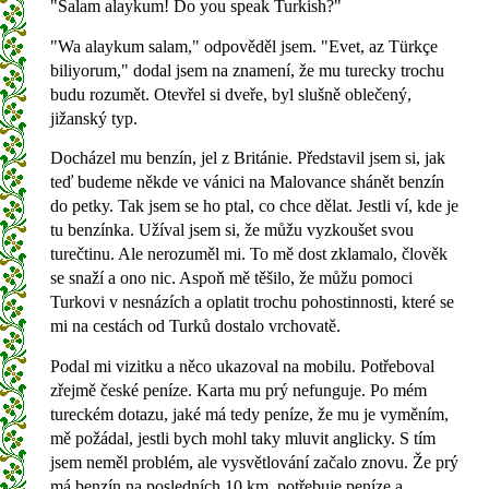
"Salam alaykum! Do you speak Turkish?"
"Wa alaykum salam," odpověděl jsem. "Evet, az Türkçe
biliyorum," dodal jsem na znamení, že mu turecky trochu
budu rozumět. Otevřel si dveře, byl slušně oblečený,
jižanský typ.
Docházel mu benzín, jel z Británie. Představil jsem si, jak
teď budeme někde ve vánici na Malovance shánět benzín
do petky. Tak jsem se ho ptal, co chce dělat. Jestli ví, kde je
tu benzínka. Užíval jsem si, že můžu vyzkoušet svou
turečtinu. Ale nerozuměl mi. To mě dost zklamalo, člověk
se snaží a ono nic. Aspoň mě těšilo, že můžu pomoci
Turkovi v nesnázích a oplatit trochu pohostinnosti, které se
mi na cestách od Turků dostalo vrchovatě.
Podal mi vizitku a něco ukazoval na mobilu. Potřeboval
zřejmě české peníze. Karta mu prý nefunguje. Po mém
tureckém dotazu, jaké má tedy peníze, že mu je vyměním,
mě požádal, jestli bych mohl taky mluvit anglicky. S tím
jsem neměl problém, ale vysvětlování začalo znovu. Že prý
má benzín na posledních 10 km, potřebuje peníze a