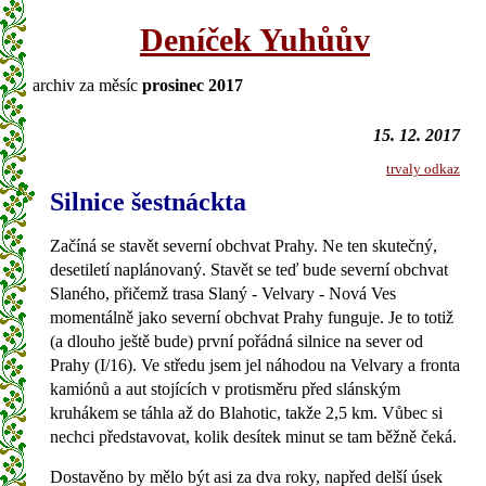
Deníček Yuhůův
archiv za měsíc
prosinec 2017
15. 12. 2017
trvaly odkaz
Silnice šestnáckta
Začíná se stavět severní obchvat Prahy. Ne ten skutečný,
desetiletí naplánovaný. Stavět se teď bude severní obchvat
Slaného, přičemž trasa Slaný - Velvary - Nová Ves
momentálně jako severní obchvat Prahy funguje. Je to totiž
(a dlouho ještě bude) první pořádná silnice na sever od
Prahy (I/16). Ve středu jsem jel náhodou na Velvary a fronta
kamiónů a aut stojících v protisměru před slánským
kruhákem se táhla až do Blahotic, takže 2,5 km. Vůbec si
nechci představovat, kolik desítek minut se tam běžně čeká.
Dostavěno by mělo být asi za dva roky, napřed delší úsek