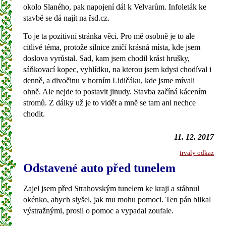
okolo Slaného, pak napojení dál k Velvarům. Infoleták ke
stavbě se dá najít na řsd.cz.
To je ta pozitivní stránka věci. Pro mě osobně je to ale
citlivé téma, protože silnice zničí krásná místa, kde jsem
doslova vyrůstal. Sad, kam jsem chodil krást hrušky,
sáňkovací kopec, vyhlídku, na kterou jsem kdysi chodíval i
denně, a divočinu v horním Lidičáku, kde jsme mívali
ohně. Ale nejde to postavit jinudy. Stavba začíná kácením
stromů. Z dálky už je to vidět a mně se tam ani nechce
chodit.
11. 12. 2017
trvaly odkaz
Odstavené auto před tunelem
Zajel jsem před Strahovským tunelem ke kraji a stáhnul
okénko, abych slyšel, jak mu mohu pomoci. Ten pán blikal
výstražnými, prosil o pomoc a vypadal zoufale.