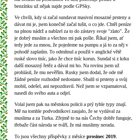
benzínku už nějak najde podle GPSky.
Ve chvíli, kdy si začal sundavat masivní mosazné prsteny a
dávat mi je, jsem konečně začal tušit, o co jde. Chtěl peníze
na plnou nádrž a nabízel za to do zástavy svoje "zlato". Že
je dobrý muslim a všechno mi pak pošle. Říkal jsem, ať
tedy jede za mnou, že pojedeme na pumpu a já to za něj v
pohodě zaplatím. To odmítnul a použil v anglické větě
ruské slovo tisíc, jako že chce tisíc korun. Sundal si z krku
další mosazný řetěz a dával mi ho. Na rovinu jsem už
prohlásil, že mu nevěřím. Rusky jsem dodal, že ode mě
žádné peníze rozhodně nedostane. Sbalil si prsteny a svůj
mobil, odešel, ani nepozdravil. Než jsem se vzpamatoval,
nasedl do svého auta a odjel.
Volal jsem pak na městskou policii a prý tyhle typy znají.
Mě na tomhle podvodníkovi zaujalo, že se vydával za
muslima a za Turka. Zřejmě to na nás Čechy dobře funguje,
třebaže část národa se tváří, že má muslimy nerada.
To jsou všechny příspěvky z měsíce
prosinec 2019
.