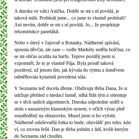
A dneska ve válci Anička. Dobře se mi s ní povídá, je
taková milá. Probírali jsme... co jsme to vlastně probírali?
Ani nevím, dobře se mi s ní povídá. Jo... že projektuje
rekonstrukce paneláků.
Nebo v úterý v čajovně u Botanky. Nádherné zpívání,
spousta děvčat, ale zase -- vedle Markéty seděla holčina, co
se mi občas uculila na harfu. Teprve později jsem si
vzpomněl, že to je vlastně Pája. Byla prostě taková
pozitivní, už jenom tím, jak kývala do rytmu a úsměvem
odměňovala kytaristů povedená sóla.
V Seznamu teď docela dřeme. Obdivuju třeba Dana, že si
udržuje přehled o hledací farmě, stíhá řídit tým a orientuje
se v těch našich algoritmech. Dneska odpoledne seděl u
stolu s nasazeným klaunským nosem, v očích výraz plně
soustředěný na obrazovku. Musel jsem si ho vyfotit.
Nádherně oduševnělá fotka to bude, obzvlášť pro toho, kdo
ví, co zrovna řešil. Dan je třeba jedním z lidí, kvůli kterým
do Seznamu rád chodím.