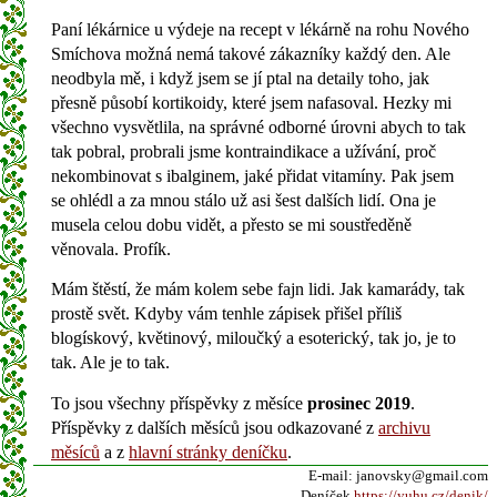
Paní lékárnice u výdeje na recept v lékárně na rohu Nového
Smíchova možná nemá takové zákazníky každý den. Ale
neodbyla mě, i když jsem se jí ptal na detaily toho, jak
přesně působí kortikoidy, které jsem nafasoval. Hezky mi
všechno vysvětlila, na správné odborné úrovni abych to tak
tak pobral, probrali jsme kontraindikace a užívání, proč
nekombinovat s ibalginem, jaké přidat vitamíny. Pak jsem
se ohlédl a za mnou stálo už asi šest dalších lidí. Ona je
musela celou dobu vidět, a přesto se mi soustředěně
věnovala. Profík.
Mám štěstí, že mám kolem sebe fajn lidi. Jak kamarády, tak
prostě svět. Kdyby vám tenhle zápisek přišel příliš
blogískový, květinový, miloučký a esoterický, tak jo, je to
tak. Ale je to tak.
To jsou všechny příspěvky z měsíce
prosinec 2019
.
Příspěvky z dalších měsíců jsou odkazované z
archivu
měsíců
a z
hlavní stránky deníčku
.
E-mail: janovsky@gmail.com
Deníček
https://yuhu.cz/denik/