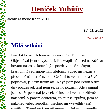
Deníček Yuhůův
archiv za měsíc
leden 2012
13. 01. 2012
trvaly odkaz
Milá setkání
Pan doktor na telefonu nemocnice Pod Petřínem.
Objednával jsem si vyšetření. Překvapil mě hned na začátku
hovoru naprosto kouzelným pozdravem. Srdečným,
krásným. Zvedl anonymní telefonát, vůbec mě nezná a
přesto mě nádherně naladil. Celé mi to velmi mile a živě
popisoval, jak tam trefím atd. Když jsem pod Petřín o dva
dny později jel, těšil jsem se, že ho poznám. Ale všimnul
jsem si, že personál je v celé té instituci velmi pozitivně
naladěný. S panem doktorem, co mi psal zprávu, jsem se
nakonec vůbec nepotkal, všechno mi vysvětlila (asi)
sestřička. Tentokrát jsem při rentgenování tedy neomdlel.