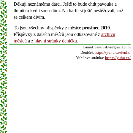
Děkuji neznámému dárci. Ještě to bude chtít pavouka a
tlumítko kvůli sousedům. Na harfu si ještě nestěžovali, což
se celkem divím.
To jsou všechny příspěvky z měsíce
prosinec 2019
.
Příspěvky z dalších měsíců jsou odkazované z
archivu
měsíců
a z
hlavní stránky deníčku
.
E-mail: janovsky@gmail.com
Deníček
https://yuhu.cz/denik/
Yuhůova stránka:
https://yuhu.cz/