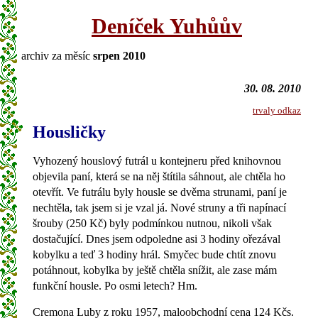
Deníček Yuhůův
archiv za měsíc
srpen 2010
30. 08. 2010
trvaly odkaz
Housličky
Vyhozený houslový futrál u kontejneru před knihovnou
objevila paní, která se na něj štítila sáhnout, ale chtěla ho
otevřít. Ve futrálu byly housle se dvěma strunami, paní je
nechtěla, tak jsem si je vzal já. Nové struny a tři napínací
šrouby (250 Kč) byly podmínkou nutnou, nikoli však
dostačující. Dnes jsem odpoledne asi 3 hodiny ořezával
kobylku a teď 3 hodiny hrál. Smyčec bude chtít znovu
potáhnout, kobylka by ještě chtěla snížit, ale zase mám
funkční housle. Po osmi letech? Hm.
Cremona Luby z roku 1957, maloobchodní cena 124 Kčs.