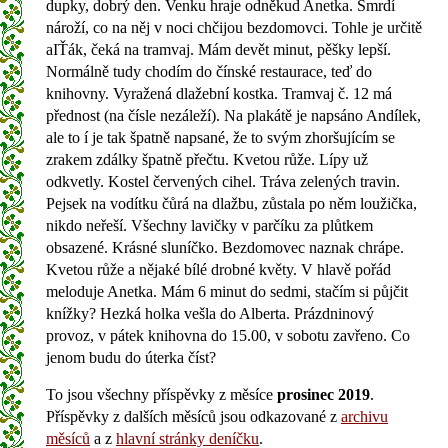
dupky, dobrý den. Venku hraje odněkud Anetka. Smrdí
nároží, co na něj v noci chčijou bezdomovci. Tohle je určitě
aIŤák, čeká na tramvaj. Mám devět minut, pěšky lepší.
Normálně tudy chodím do čínské restaurace, teď do
knihovny. Vyražená dlažební kostka. Tramvaj č. 12 má
přednost (na čísle nezáleží). Na plakátě je napsáno Andílek,
ale to í je tak špatně napsané, že to svým zhoršujícím se
zrakem zdálky špatně přečtu. Kvetou růže. Lípy už
odkvetly. Kostel červených cihel. Tráva zelených travin.
Pejsek na vodítku čůrá na dlažbu, zůstala po něm loužička,
nikdo neřeší. Všechny lavičky v parčíku za plůtkem
obsazené. Krásné sluníčko. Bezdomovec naznak chrápe.
Kvetou růže a nějaké bílé drobné květy. V hlavě pořád
meloduje Anetka. Mám 6 minut do sedmi, stačím si půjčit
knížky? Hezká holka vešla do Alberta. Prázdninový
provoz, v pátek knihovna do 15.00, v sobotu zavřeno. Co
jenom budu do úterka číst?
To jsou všechny příspěvky z měsíce
prosinec 2019
.
Příspěvky z dalších měsíců jsou odkazované z
archivu
měsíců
a z
hlavní stránky deníčku
.