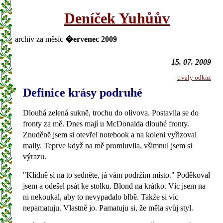
Deníček Yuhůův
archiv za měsíc
�ervenec 2009
15. 07. 2009
trvaly odkaz
Definice krásy podruhé
Dlouhá zelená sukně, trochu do olivova. Postavila se do
fronty za mě. Dnes mají u McDonalda dlouhé fronty.
Znuděně jsem si otevřel notebook a na koleni vyřizoval
maily. Teprve když na mě promluvila, všimnul jsem si
výrazu.
"Klidně si na to sedněte, já vám podržím místo." Poděkoval
jsem a odešel psát ke stolku. Blond na krátko. Víc jsem na
ni nekoukal, aby to nevypadalo blbě. Takže si víc
nepamatuju. Vlastně jo. Pamatuju si, že měla svůj styl.