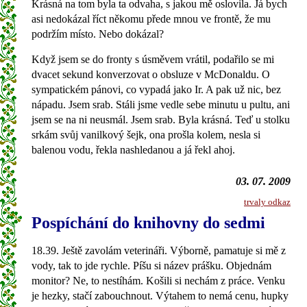
Krásná na tom byla ta odvaha, s jakou mě oslovila. Já bych
asi nedokázal říct někomu přede mnou ve frontě, že mu
podržím místo. Nebo dokázal?
Když jsem se do fronty s úsměvem vrátil, podařilo se mi
dvacet sekund konverzovat o obsluze v McDonaldu. O
sympatickém pánovi, co vypadá jako Ir. A pak už nic, bez
nápadu. Jsem srab. Stáli jsme vedle sebe minutu u pultu, ani
jsem se na ni neusmál. Jsem srab. Byla krásná. Teď u stolku
srkám svůj vanilkový šejk, ona prošla kolem, nesla si
balenou vodu, řekla nashledanou a já řekl ahoj.
03. 07. 2009
trvaly odkaz
Pospíchání do knihovny do sedmi
18.39. Ještě zavolám veterináři. Výborně, pamatuje si mě z
vody, tak to jde rychle. Píšu si název prášku. Objednám
monitor? Ne, to nestíhám. Košili si nechám z práce. Venku
je hezky, stačí zabouchnout. Výtahem to nemá cenu, hupky