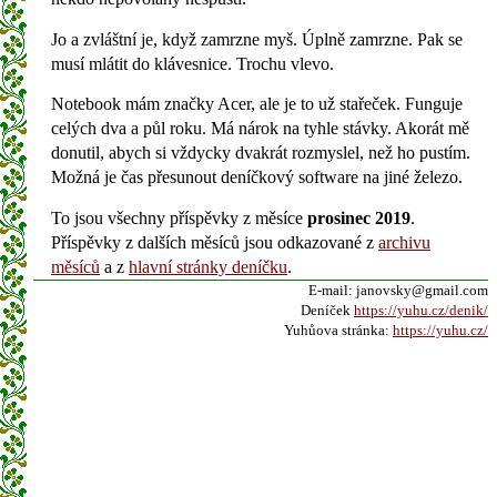
Jo a zvláštní je, když zamrzne myš. Úplně zamrzne. Pak se
musí mlátit do klávesnice. Trochu vlevo.
Notebook mám značky Acer, ale je to už stařeček. Funguje
celých dva a půl roku. Má nárok na tyhle stávky. Akorát mě
donutil, abych si vždycky dvakrát rozmyslel, než ho pustím.
Možná je čas přesunout deníčkový software na jiné železo.
To jsou všechny příspěvky z měsíce
prosinec 2019
.
Příspěvky z dalších měsíců jsou odkazované z
archivu
měsíců
a z
hlavní stránky deníčku
.
E-mail: janovsky@gmail.com
Deníček
https://yuhu.cz/denik/
Yuhůova stránka:
https://yuhu.cz/