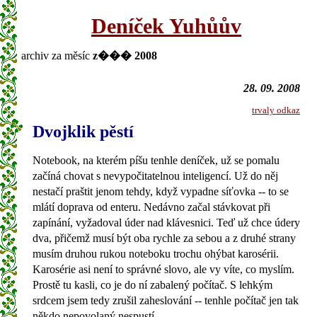
Deníček Yuhůův
archiv za měsíc
z��� 2008
28. 09. 2008
trvaly odkaz
Dvojklik pěstí
Notebook, na kterém píšu tenhle deníček, už se pomalu
začíná chovat s nevypočitatelnou inteligencí. Už do něj
nestačí praštit jenom tehdy, když vypadne síťovka -- to se
mlátí doprava od enteru. Nedávno začal stávkovat při
zapínání, vyžadoval úder nad klávesnici. Teď už chce údery
dva, přičemž musí být oba rychle za sebou a z druhé strany
musím druhou rukou noteboku trochu ohýbat karosérii.
Karosérie asi není to správné slovo, ale vy víte, co myslím.
Prostě tu kasli, co je do ní zabalený počítač. S lehkým
srdcem jsem tedy zrušil zaheslování -- tenhle počítač jen tak
někdo nepovolaný nespustí.