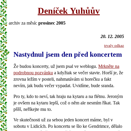
Deníček Yuhůův
archiv za měsíc
prosinec 2005
20. 12. 2005
trvaly odkaz
Nastydnul jsem den před koncertem
Že budou koncerty, už jsem psal ve weblogu.
Mrkněte na
podrobnou pozvánku
a kdyžtak se večer stavte. Horší je, že
zrovna ležím v posteli, nahmatávám si horečku a fakt
nevím, jak budu večer vypadat. Uvidíme, bude sranda.
Pro ty, kdo to neví, tak hraju na kytaru a na flétnu. Jeroným
je ovšem na kytaru lepší, což o něm ale nesmím říkat. Tak
pššš, neříkejte mu to.
Ve skutečnosti už za sebou jeden koncert máme, byl v
sobotu v Lidicích. Po koncertu se šlo ke Gendrimce, dělalo