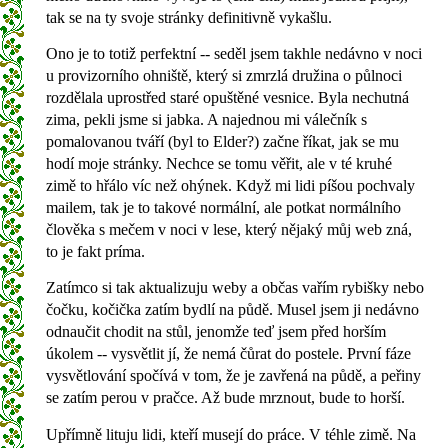
tak se na ty svoje stránky definitivně vykašlu.
Ono je to totiž perfektní -- seděl jsem takhle nedávno v noci
u provizorního ohniště, který si zmrzlá družina o půlnoci
rozdělala uprostřed staré opuštěné vesnice. Byla nechutná
zima, pekli jsme si jabka. A najednou mi válečník s
pomalovanou tváří (byl to Elder?) začne říkat, jak se mu
hodí moje stránky. Nechce se tomu věřit, ale v té kruhé
zimě to hřálo víc než ohýnek. Když mi lidi píšou pochvaly
mailem, tak je to takové normální, ale potkat normálního
člověka s mečem v noci v lese, který nějaký můj web zná,
to je fakt príma.
Zatímco si tak aktualizuju weby a občas vařím rybišky nebo
čočku, kočička zatím bydlí na půdě. Musel jsem ji nedávno
odnaučit chodit na stůl, jenomže teď jsem před horším
úkolem -- vysvětlit jí, že nemá čůrat do postele. První fáze
vysvětlování spočívá v tom, že je zavřená na půdě, a peřiny
se zatím perou v pračce. Až bude mrznout, bude to horší.
Upřímně lituju lidi, kteří musejí do práce. V téhle zimě. Na