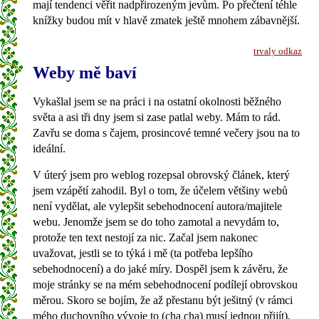
mají tendenci věřit nadpřirozeným jevům. Po přečtení téhle
knížky budou mít v hlavě zmatek ještě mnohem zábavnější.
trvaly odkaz
Weby mě baví
Vykašlal jsem se na práci i na ostatní okolnosti běžného
světa a asi tři dny jsem si zase patlal weby. Mám to rád.
Zavřu se doma s čajem, prosincové temné večery jsou na to
ideální.
V úterý jsem pro weblog rozepsal obrovský článek, který
jsem vzápětí zahodil. Byl o tom, že účelem většiny webů
není vydělat, ale vylepšit sebehodnocení autora/majitele
webu. Jenomže jsem se do toho zamotal a nevydám to,
protože ten text nestojí za nic. Začal jsem nakonec
uvažovat, jestli se to týká i mě (ta potřeba lepšího
sebehodnocení) a do jaké míry. Dospěl jsem k závěru, že
moje stránky se na mém sebehodnocení podílejí obrovskou
měrou. Skoro se bojím, že až přestanu být ješitný (v rámci
mého duchovního vývoje to (cha cha) musí jednou přijít),