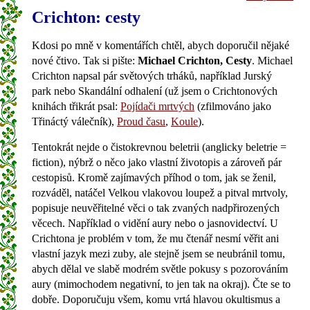
Crichton: cesty
Kdosi po mně v komentářích chtěl, abych doporučil nějaké
nové čtivo. Tak si pište:
Michael Crichton, Cesty
. Michael
Crichton napsal pár světových trháků, například Jurský
park nebo Skandální odhalení (už jsem o Crichtonových
knihách třikrát psal:
Pojídači mrtvých
(zfilmováno jako
Třináctý válečník),
Proud času
,
Koule
).
Tentokrát nejde o čistokrevnou beletrii (anglicky beletrie =
fiction), nýbrž o něco jako vlastní životopis a zároveň pár
cestopisů. Kromě zajímavých příhod o tom, jak se ženil,
rozváděl, natáčel Velkou vlakovou loupež a pitval mrtvoly,
popisuje neuvěřitelné věci o tak zvaných nadpřirozených
věcech. Například o vidění aury nebo o jasnovidectví. U
Crichtona je problém v tom, že mu čtenář nesmí věřit ani
vlastní jazyk mezi zuby, ale stejně jsem se neubránil tomu,
abych dělal ve slabě modrém světle pokusy s pozorováním
aury (mimochodem negativní, to jen tak na okraj). Čte se to
dobře. Doporučuju všem, komu vrtá hlavou okultismus a