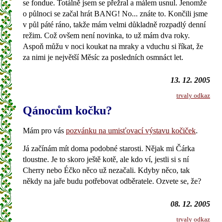
se fondue. Totálně jsem se přežral a málem usnul. Jenomže
o půlnoci se začal hrát BANG! No... znáte to. Končili jsme
v půl páté ráno, takže mám velmi důkladně rozpadlý denní
režim. Což ovšem není novinka, to už mám dva roky.
Aspoň můžu v noci koukat na mraky a vduchu si říkat, že
za nimi je největší Měsíc za posledních osmnáct let.
13. 12. 2005
trvaly odkaz
Qánocům kočku?
Mám pro vás
pozvánku na umisťovací výstavu kočiček
.
Já začínám mít doma podobné starosti. Nějak mi Čárka
tloustne. Je to skoro ještě kotě, ale kdo ví, jestli si s ní
Cherry nebo Éčko něco už nezačali. Kdyby něco, tak
někdy na jaře budu potřebovat odběratele. Ozvete se, že?
08. 12. 2005
trvaly odkaz