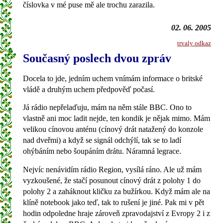
číslovka v mé puse mě ale trochu zarazila.
02. 06. 2005
trvaly odkaz
Současný poslech dvou zpráv
Docela to jde, jedním uchem vnímám informace o britské
vládě a druhým uchem předpověď počasí.
Já rádio nepřelaďuju, mám na něm stále BBC. Ono to
vlastně ani moc ladit nejde, ten kondik je nějak mimo. Mám
velikou cínovou anténu (cínový drát natažený do konzole
nad dveřmi) a když se signál odchýlí, tak se to ladí
ohýbáním nebo šoupáním drátu. Náramná legrace.
Nejvíc nenávidím rádio Region, vysílá ráno. Ale už mám
vyzkoušené, že stačí posunout cínový drát z polohy 1 do
polohy 2 a zaháknout kličku za bužírkou. Když mám ale na
klíně notebook jako teď, tak to rušení je jiné. Pak mi v pět
hodin odpoledne hraje zároveň zpravodajství z Evropy 2 i z