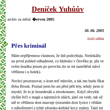
Deníček Yuhůův
archiv za měsíc
�erven 2005
30. 06. 2005
trvaly odkaz
Přes kriminál
Mám nepříjemnou vlastnost, že lidi podceňuju. Nedokážu
na první pohled odhadnout, co hluboko v člověku je, jdu ve
svém úsudku jenom po povrchu (to se mi naneštěstí stává
většinou i u holek).
Nechci prozrazovat, o kom teď mluvím, a tak mu budu říkat
třeba Brouk. Poznal jsem ho asi před pěti lety, tehdy jsem si
myslel, že to je houmlesák a ztroskotanec. Když obvykle
slyším řeči o magii a tajemných silách, jaké on vede, tak už
mě to většinou dost unavuje (rozumím dost fyzice i vědám
o náboženství a tyhle ufonsko-keltské kecy znám). Také mi