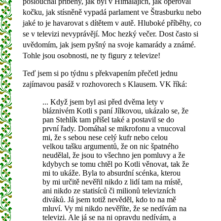
poslouchal příběhy, jak byl v Himalájích, jak operoval
kočku, jak stísněně vypadá parlament ve Štrasburku nebo
jaké to je havarovat s dítětem v autě. Hluboké příběhy, co
se v televizi nevyprávějí. Moc hezký večer. Dost často si
uvědomím, jak jsem pyšný na svoje kamarády a známé.
Tohle jsou osobnosti, ne ty figury z televize!
Teď jsem si po týdnu s překvapením přečetl jednu
zajímavou pasáž v rozhovorech s Klausem. VK říká:
... Když jsem byl asi před dvěma lety v
bláznivém Kotli s paní Jílkovou, ukázalo se, že
pan Stehlík tam přišel také a postavil se do
první řady. Domáhal se mikrofonu a vnucoval
mi, že s sebou nese celý kufr nebo celou
velkou tašku argumentů, že on nic špatného
neudělal, že jsou to všechno jen pomluvy a že
kdybych se tomu chtěl po Kotli věnovat, tak že
mi to ukáže. Byla to absurdní scénka, kterou
by mi určitě nevěřil nikdo z lidí tam na místě,
ani nikdo ze statisíců či milionů televizních
diváků. Já jsem totiž nevěděl, kdo to na mě
mluví. Vy mi nikdo nevěříte, že se nedívám na
televizi. Ale já se na ni opravdu nedívám, a