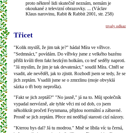
proto některé lidi skutečně neznám, nemám je
okoukané z televizní obrazovky. ... (Václav
Klaus narovinu, Rabit & Rabbit 2001, str. 258)
trvaly odkaz
Třicet
"Kolik myslíš, že jim tak je?" hádal Míra ve vířivce.
"Sedmnáct," povídám. Do vířivky jsme z velkého bazénu
přišli kvůli třem fakt hezkým holkám, co teď seděly naproti.
"Já myslím, že jim je tak devatenáct," soudil Míra. Chtěl se
vsadit, ale nevěděl, jak to zjistit. Rozhodl jsem se tedy, že se
jich zeptám. Vsadili jsme se o zmrzlinu (moje obvyklá
sázka o tři boty neprošla).
"Fakt se jich zeptáš?" "No jasně," já na to. Můj společník
vypadal nervózně, ale tyhle věci mi od dob, co jsem
několikrát pročetl Feynmana, přijdou normální a zábavné.
Prostě se jich zeptám. Přece mi nedělají starosti cizí názory.
"Kterou bys dal? Já tu modrou." Mně se líbila víc ta černá,