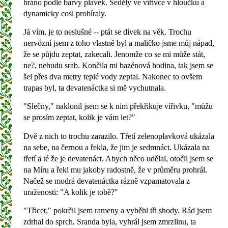
bráno podle barvy plavek. Seděly ve vířivce v hloučku a
dynamicky cosi probíraly.
Já vím, je to neslušné -- ptát se dívek na věk. Trochu
nervózní jsem z toho vlastně byl a maličko jsme můj nápad,
že se půjdu zeptat, zakecali. Jenomže co se mi může stát,
ne?, nebudu srab. Končila mi bazénová hodina, tak jsem se
šel přes dva metry teplé vody zeptal. Nakonec to ovšem
trapas byl, ta devatenáctka si mě vychutnala.
"Slečny," naklonil jsem se k nim překřikuje vířivku, "můžu
se prosím zeptat, kolik je vám let?"
Dvě z nich to trochu zarazilo. Třetí zelenoplavková ukázala
na sebe, na černou a řekla, že jim je sedmnáct. Ukázala na
třetí a té že je devatenáct. Abych něco udělal, otočil jsem se
na Míru a řekl mu jakoby radostně, že v průměru prohrál.
Načež se modrá devatenáctka rázně vzpamatovala z
uraženosti: "A kolik je tobě?"
"Třicet," pokrčil jsem rameny a vyběhl tři shody. Rád jsem
zdrhal do sprch. Sranda byla, vyhrál jsem zmrzlinu, ta