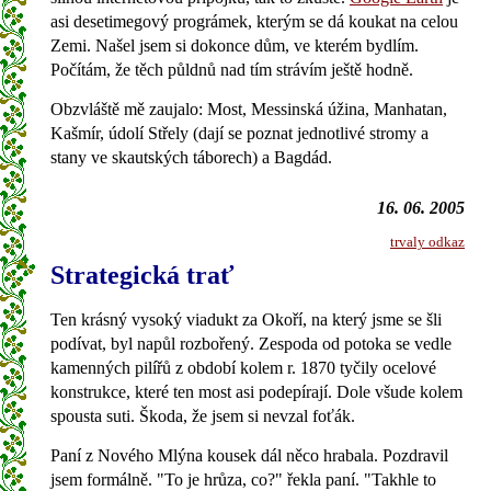
asi desetimegový prográmek, kterým se dá koukat na celou
Zemi. Našel jsem si dokonce dům, ve kterém bydlím.
Počítám, že těch půldnů nad tím strávím ještě hodně.
Obzvláště mě zaujalo: Most, Messinská úžina, Manhatan,
Kašmír, údolí Střely (dají se poznat jednotlivé stromy a
stany ve skautských táborech) a Bagdád.
16. 06. 2005
trvaly odkaz
Strategická trať
Ten krásný vysoký viadukt za Okoří, na který jsme se šli
podívat, byl napůl rozbořený. Zespoda od potoka se vedle
kamenných pilířů z období kolem r. 1870 tyčily ocelové
konstrukce, které ten most asi podepírají. Dole všude kolem
spousta suti. Škoda, že jsem si nevzal foťák.
Paní z Nového Mlýna kousek dál něco hrabala. Pozdravil
jsem formálně. "To je hrůza, co?" řekla paní. "Takhle to