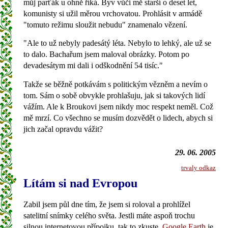
můj parťák u ohně říká. Byv vůči mě starší o deset let,
komunisty si užil měrou vrchovatou. Prohlásit v armádě
"tomuto režimu sloužit nebudu" znamenalo vězení.
"Ale to už nebyly padesátý léta. Nebylo to lehký, ale už se
to dalo. Bachařum jsem maloval obrázky. Potom po
devadesátym mi dali i odškodnění 54 tisíc."
Takže se běžně potkávám s politickým vězněm a nevím o
tom. Sám o sobě obvykle prohlašuju, jak si takových lidí
vážím. Ale k Broukovi jsem nikdy moc respekt neměl. Což
mě mrzí. Co všechno se musím dozvědět o lidech, abych si
jich začal opravdu vážit?
29. 06. 2005
trvaly odkaz
Lítám si nad Evropou
Zabil jsem půl dne tím, že jsem si roloval a prohlížel
satelitní snímky celého světa. Jestli máte aspoň trochu
silnou internetovou přípojku, tak to zkuste.
Google Earth
je