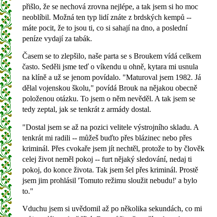
přišlo, že se nechová zrovna nejlépe, a tak jsem si ho moc
neoblíbil. Možná ten typ lidí znáte z brdských kempů --
máte pocit, že to jsou ti, co si sahají na dno, a poslední
peníze vydají za tabák.
Časem se to zlepšilo, naše parta se s Broukem vídá celkem
často. Seděli jsme teď o víkendu u ohně, kytara mi usnula
na klíně a už se jenom povídalo. "Maturoval jsem 1982. Já
dělal vojenskou školu," povídá Brouk na nějakou obecně
položenou otázku. To jsem o něm nevěděl. A tak jsem se
tedy zeptal, jak se tenkrát z armády dostal.
"Dostal jsem se až na pozici velitele výstrojního skladu. A
tenkrát mi radili -- můžeš buďto přes blázinec nebo přes
kriminál. Přes cvokaře jsem jít nechtěl, protože to by člověk
celej život neměl pokoj -- furt nějaký sledování, nedaj ti
pokoj, do konce života. Tak jsem šel přes kriminál. Prostě
jsem jim prohlásil 'Tomuto režimu sloužit nebudu!' a bylo
to."
Vduchu jsem si uvědomil až po několika sekundách, co mi