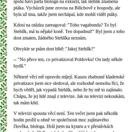
spolu baví parta biologů na exkurzi, tak stehlík znamená
ptáka. Vycházeli jsme zrovna na Bilichově z hospody, ale
byla už tma, takže jsem nechápal, kde mohli vidět ptáky.
Kdosi na otázku zareagoval: "Toho vagabunda? To byl
Stehlík, má tu nějaké koně. Ten dopadnul!" Byl jsem z toho
dost zmaten, žádného Stehlíka neznám.
Obvykle se ptám dost blbě: "Jakej Stehlík?"
-- "No přece ten, co privatizoval Poldovku! On tady někde
bydlí."
Některé věci mě opravdu míjejí. Kauzu zbabrané kladenské
privatizace jsem sice sledoval, ale rozhodně nemohu říci, že
bych věděl, jak vypadá Stehlík, nebo že by mě to zajímalo.
Chápu, že jej lidé znají z televize. Jak na televizi nekoukám,
tak mám klid.
V televizi spousta věcí není. Ten večer jsem pak několik
hodin prožil u ohně ve společnosti moc zajímavého
člověka, biologa. Hrál jsem na kytaru a v přestávkách