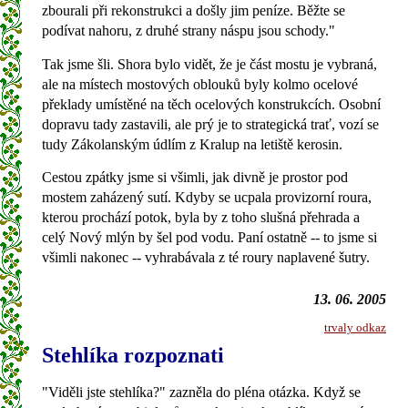
zbourali při rekonstrukci a došly jim peníze. Běžte se
podívat nahoru, z druhé strany náspu jsou schody."
Tak jsme šli. Shora bylo vidět, že je část mostu je vybraná,
ale na místech mostových oblouků byly kolmo ocelové
překlady umístěné na těch ocelových konstrukcích. Osobní
dopravu tady zastavili, ale prý je to strategická trať, vozí se
tudy Zákolanským údlím z Kralup na letiště kerosin.
Cestou zpátky jsme si všimli, jak divně je prostor pod
mostem zaházený sutí. Kdyby se ucpala provizorní roura,
kterou prochází potok, byla by z toho slušná přehrada a
celý Nový mlýn by šel pod vodu. Paní ostatně -- to jsme si
všimli nakonec -- vyhrabávala z té roury naplavené šutry.
13. 06. 2005
trvaly odkaz
Stehlíka rozpoznati
"Viděli jste stehlíka?" zazněla do pléna otázka. Když se