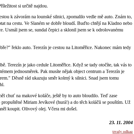
říležitost si určitě najdou.
estou k závorám na lounské silnici, zpomalilo vedle mě auto. Znám to,
eptat na cestu. Ve Slaném se dobře bloudí. Buďto chtějí na Kladno nebo
e. Usmál jsem se, sundal čepici a sklonil jsem se k odrolovanému
dobře?" řeklo auto. Terezín je cestou na Litoměřice. Nakonec mám tedy
bě. Terezín je jako cedule Litoměřice. Když se tady otočíte, tak vás to
stémem jednosměrek. Pak musíte nějak object centrum a Terezín je
em." Děsně rád ukazuju směr kolmý k silnici. Snad jsem tomu
hl.
l chuť na makové koláče, ještě by to auto bloudilo. Teď zase
ropuštěné Miriam Jevíkové (hurá!) a do těch koláčů se pouštím. Už
ěl koupit. Olivový olej. Včera mi došel.
23. 11. 2004
trvaly odkaz