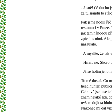
- Jasně! (V duchu j
za tu srandu to stálo
Pak jsme hodili řeč
restauraci v Praze.
jak tam náhodou př
zpívali s nimi. Ale
nazaujalo.
- A myslíte, že tak
- Hmm, ne. Skoro. J
- Já se holim jenom
To mě dostal. Co m
head hunter, public
Celkově jsem se ted
znám nějaké lidi, co
ovšem dojít ta hlub
Nakonec mi dal vizi