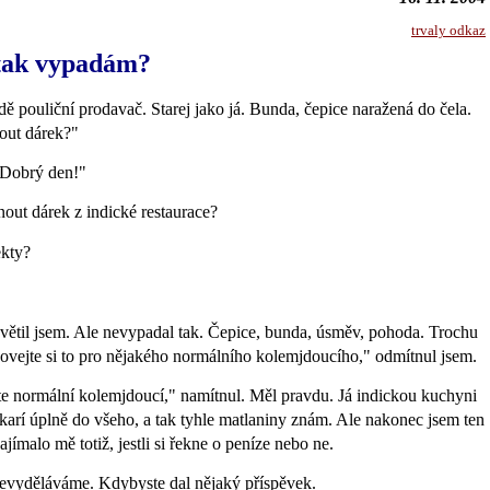
trvaly odkaz
 tak vypadám?
ě pouliční prodavač. Starej jako já. Bunda, čepice naražená do čela.
ut dárek?"
Dobrý den!"
ut dárek z indické restaurace?
ekty?
dvětil jsem. Ale nevypadal tak. Čepice, bunda, úsměv, pohoda. Trochu
ovejte si to pro nějakého normálního kolemjdoucího," odmítnul jsem.
te normální kolemjdoucí," namítnul. Měl pravdu. Já indickou kuchyni
 karí úplně do všeho, a tak tyhle matlaniny znám. Ale nakonec jsem ten
ajímalo mě totiž, jestli si řekne o peníze nebo ne.
nevyděláváme. Kdybyste dal nějaký příspěvek.