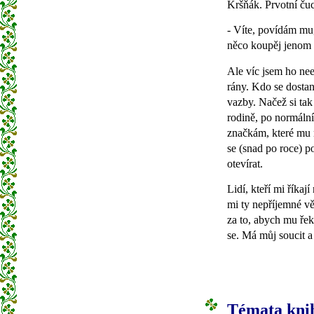
Kršňák. Prvotní ču
- Víte, povídám mu, 
něco koupěj jenom p
Ale víc jsem ho nee
rány. Kdo se dostan
vazby. Načež si tak
rodině, po normální
značkám, které mu na
se (snad po roce) p
otevírat.
Lidí, kteří mi říkaj
mi ty nepříjemné vě
za to, abych mu řek
se. Má můj soucit 
Témata kni