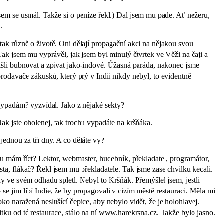
sem se usmál. Takže si o peníze řekl.) Dal jsem mu pade. Ať nežeru,
.
 tak různě o životě. Oni dělají propagační akci na nějakou svou
 Tak jsem mu vyprávěl, jak jsem byl minulý čtvrtek ve Věži na čaji a
išli bubnovat a zpívat jako-indové. Úžasná paráda, nakonec jsme
 prodavače zákusků, který prý v Indii nikdy nebyl, to evidentně
 vypadám? vyzvídal. Jako z nějaké sekty?
ak jste oholenej, tak trochu vypadáte na kršňáka.
 jednou za tři dny. A co děláte vy?
u mám říct? Lektor, webmaster, hudebník, překladatel, programátor,
ista, flákač? Řekl jsem mu překladatele. Tak jsme zase chvilku kecali.
y ve svém odhadu spletl. Nebyl to Kršňák. Přemýšlel jsem, jestli
 se jim líbí Indie, že by propagovali v cizím městě restauraci. Měla mi
oko naražená neslušící čepice, aby nebylo vidět, že je holohlavej.
tku od té restaurace, stálo na ní www.harekrsna.cz. Takže bylo jasno.