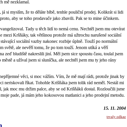
ch mě nezklamal.
já si myslím, že to děláte blbě, tenhle pouliční prodej. Kolikrát si lidi
roto, aby se toho prodavače jako zbavili. Pak se to mine účinkem.
vangelizoval. Tady u těch lidí to nemá cenu. Nechtěl jsem mu otevírat
e mezi Kršňáky, tak většinou protože má užtrochu narušené sociální
 stávající sociální vazby nakonec rozbije úplně. Touží po normální
m světě, ale nevěří tomu, že po tom touží. Jenom utíká a věří
 zeď bludiště nakreslili jiní. Měl jsem sice spoustu času, toulal jsem
o městě a užíval jsem si sluníčka, ale nechtěl jsem mu ty jeho rány
í nepříjemné věci, si moc vážím. Vím, že mě mají rádi, protože jinak by
ci neriskovali říkat. Tohohle Krišňáka jsem tolik rád neměl. Nestál mi
l, jak moc mu držim palce, aby se od Krišňáků dostal. Rozloučili jsme
a moje pade, já mám jeho kokosovou matlanici a jeho prodejní metodu.
15. 11. 2004
trvaly odkaz
h