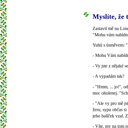
Myslíte, že
Zastavil mě na Lond
"Mohu vám nabídno
Yuhů s úsměvem: "
- Mohu Vám nabídno
- Vy jste z nějaké s
- A vypadám tak?
- "Hmm, ... jo!", o
moc oholenej. "Sch
- "Ale vy pro mě js
žeru, sypu občas si
jeho balíček vzal. Z
- Víte, my na tom 