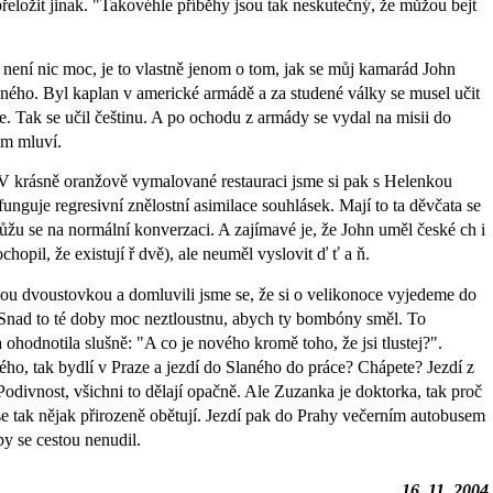
přeložit jinak. "Takovéhle příběhy jsou tak neskutečný, že můžou bejt
 není nic moc, je to vlastně jenom o tom, jak se můj kamarád John
ného. Byl kaplan v americké armádě a za studené války se musel učit
le. Tak se učil češtinu. A po ochodu z armády se vydal na misii do
em mluví.
 V krásně oranžově vymalované restauraci jsme si pak s Helenkou
funguje regresivní znělostní asimilace souhlásek. Mají to ta děvčata se
žu se na normální konverzaci. A zajímavé je, že John uměl české ch i
hopil, že existují ř dvě), ale neuměl vyslovit ď ť a ň.
vou dvoustovkou a domluvili jsme se, že si o velikonoce vyjedeme do
Snad to té doby moc neztloustnu, abych ty bombóny směl. To
hodnotila slušně: "A co je nového kromě toho, že jsi tlustej?".
ho, tak bydlí v Praze a jezdí do Slaného do práce? Chápete? Jezdí z
odivnost, všichni to dělají opačně. Ale Zuzanka je doktorka, tak proč
o se tak nějak přirozeně obětují. Jezdí pak do Prahy večerním autobusem
y se cestou nenudil.
16. 11. 2004