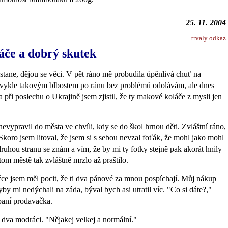
25. 11. 2004
trvaly odkaz
če a dobrý skutek
stane, dějou se věci. V pět ráno mě probudila úpěnlivá chuť na
vykle takovým blbostem po ránu bez problémů odolávám, ale dnes
a při poslechu o Ukrajině jsem zjistil, že ty makové koláče z mysli jen
evypravil do města ve chvíli, kdy se do škol hrnou děti. Zvláštní ráno,
 Skoro jsem litoval, že jsem si s sebou nevzal foťák, že mohl jako mohl
 druhou stranu se znám a vím, že by mi ty fotky stejně pak akorát hnily
om městě tak zvláštně mrzlo až praštilo.
e jsem měl pocit, že ti dva pánové za mnou pospíchají. Můj nákup
yby mi nedýchali na záda, býval bych asi utratil víc. "Co si dáte?,"
 paní prodavačka.
i dva modráci. "Nějakej velkej a normální."