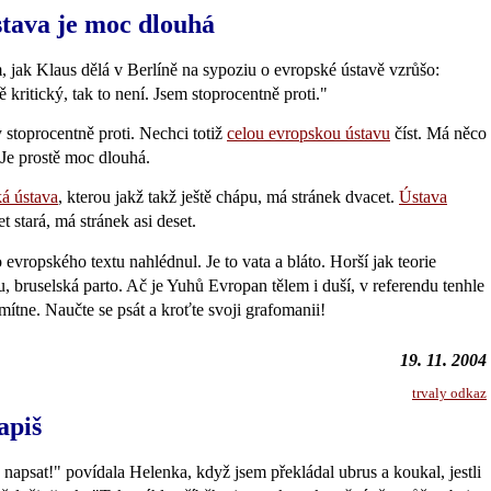
tava je moc dlouhá
 jak Klaus dělá v Berlíně na sypoziu o evropské ústavě vzrůšo:
 kritický, tak to není. Jsem stoprocentně proti."
 stoprocentně proti. Nechci totiž
celou evropskou ústavu
číst. Má něco
Je prostě moc dlouhá.
ká ústava
, kterou jakž takž ještě chápu, má stránek dvacet.
Ústava
let stará, má stránek asi deset.
evropského textu nahlédnul. Je to vata a bláto. Horší jak teorie
 bruselská parto. Ač je Yuhů Evropan tělem i duší, v referendu tenhle
mítne. Naučte se psát a kroťte svoji grafomanii!
19. 11. 2004
trvaly odkaz
apiš
š napsat!" povídala Helenka, když jsem překládal ubrus a koukal, jestli