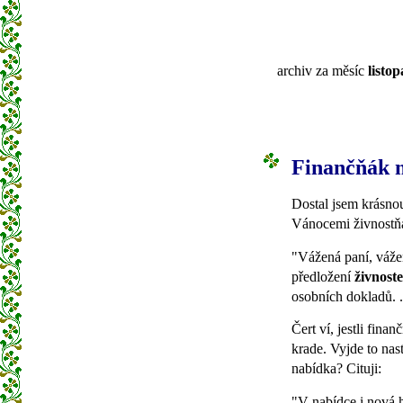
archiv za měsíc
listo
Finančňák 
Dostal jsem krásno
Vánocemi živnostňá
"Vážená paní, vážen
předložení
živnoste
osobních dokladů. .
Čert ví, jestli fina
krade. Vyjde to nas
nabídka? Cituji:
"V nabídce i nová 