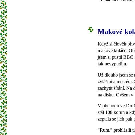
Makové kolá
Když si člověk přiv
makové koláče. Ob
jsem si pustil BBC 
tak nevypudím.
Už dlouho jsem se n
zvláštní atmosféra.
zachytit šírání. Na
na disku. Ovšem v t
V obchodu ve Družc
stál 108 korun a kd
zeptala se jich pak
"Rum," prohlásili t