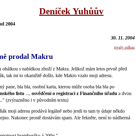
Deníček Yuhůův
pad 2004
30. 11. 2004
trvaly odkaz
mě prodal Makru
u obálkou s nabídkou zboží z Makra. Jelikož mám letos prvně před
k, tak mi to okamžitě došlo, kde Makro vzalo moji adresu.
ý pane, bla bla, osobní karta, kterou může osoba bla bla po
nského listu
...,
osvědčení o registraci z Finančního úřadu
a dvou
.." (zvýrazněno i v původním textu)
nčňák moji adresu prodává legálně nebo jestli to tam ty údaje někdo
tejno. Nakonec prostě dostávám spam. Ale řekněte, není to nádherná
hmotnost bramboráku á 200g."