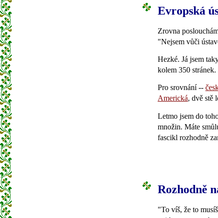
Evropská ús
Zrovna poslouchám,
"Nejsem vůči ústavě
Hezké. Já jsem taky
kolem 350 stránek. 
Pro srovnání --
čes
Americká
, dvě stě 
Letmo jsem do toho 
množin. Máte smůlu,
fascikl rozhodně za
Rozhodně n
"To víš, že to musí