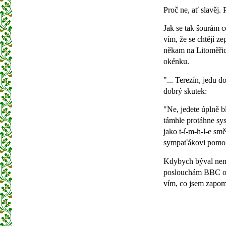
Proč ne, ať slavěj. P
Jak se tak šourám c
vím, že se chtějí z
někam na Litoměřic
okénku.
"... Terezín, jedu 
dobrý skutek:
"Ne, jedete úplně bl
támhle protáhne sy
jako
t-í-m-h-l-e
směr
sympaťákovi pomo
Kdybych býval nemě
poslouchám BBC o p
vím, co jsem zapomn