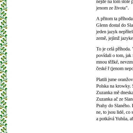
nejde na tom stole 
jenom ze života".
A přitom ta příhoda
Glenn dostal do Sla
jeden jazyk nepříte
země, jejímž jazyk
To je celá příhoda.
povídali o tom, jak 
mnou těžké, nevzmů
české ř (jenom nepoc
Platili jsme oranžo
Polska na krowky. 
Zuzanka mě dneska o
Zuzanka ač ze Slané
Prahy do Slaného. P
ne, to jsou lidé, c
a potkává Yuhůa, ab