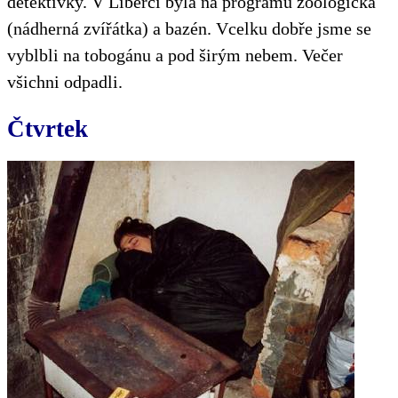
detektivky. V Liberci byla na programu zoologická
(nádherná zvířátka) a bazén. Vcelku dobře jsme se
vyblbli na tobogánu a pod širým nebem. Večer
všichni odpadli.
Čtvrtek