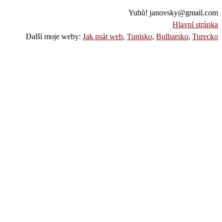
Yuhů! janovsky@gmail.com
Hlavní stránka
Další moje weby:
Jak psát web
,
Tunisko
,
Bulharsko
,
Turecko