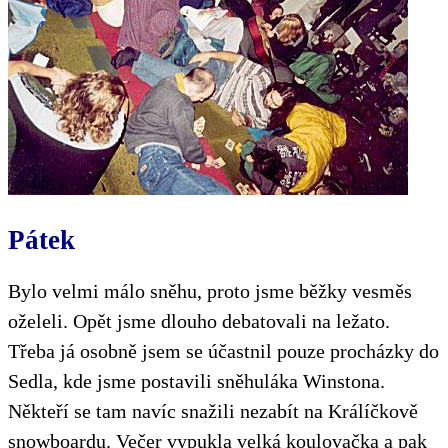
Pátek
Bylo velmi málo sněhu, proto jsme běžky vesměs
oželeli. Opět jsme dlouho debatovali na ležato.
Třeba já osobně jsem se účastnil pouze procházky do
Sedla, kde jsme postavili sněhuláka Winstona.
Někteří se tam navíc snažili nezabít na Králíčkově
snowboardu. Večer vypukla velká koulovačka a pak