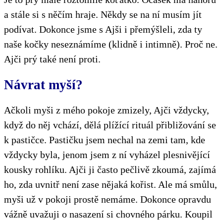
a stále si s něčím hraje. Někdy se na ní musím jít
podívat. Dokonce jsme s Ajši i přemýšleli, zda ty
naše kočky neseznámíme (klidně i intimně). Proč ne.
Ajči prý také není proti.
Návrat myší?
Ačkoli myši z mého pokoje zmizely, Ajči vždycky,
když do něj vchází, dělá plížící rituál přibližování se
k pastičce. Pastičku jsem nechal na zemi tam, kde
vždycky byla, jenom jsem z ní vyházel plesnivějící
kousky rohlíku. Ajči ji často pečlivě zkoumá, zajímá
ho, zda uvnitř není zase nějaká kořist. Ale má smůlu,
myši už v pokoji prostě nemáme. Dokonce opravdu
vážně uvažuji o nasazení si chovného párku. Koupil