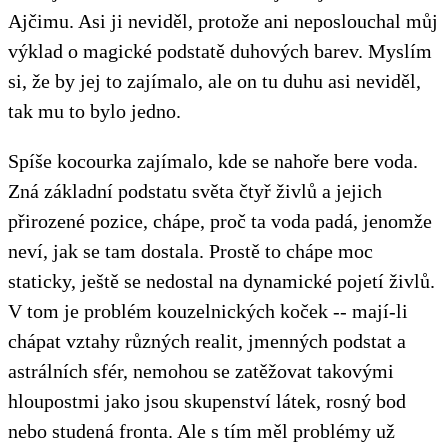
Ajčimu. Asi ji neviděl, protože ani neposlouchal můj
výklad o magické podstatě duhových barev. Myslím
si, že by jej to zajímalo, ale on tu duhu asi neviděl,
tak mu to bylo jedno.
Spíše kocourka zajímalo, kde se nahoře bere voda.
Zná základní podstatu světa čtyř živlů a jejich
přirozené pozice, chápe, proč ta voda padá, jenomže
neví, jak se tam dostala. Prostě to chápe moc
staticky, ještě se nedostal na dynamické pojetí živlů.
V tom je problém kouzelnických koček -- mají-li
chápat vztahy různých realit, jmenných podstat a
astrálních sfér, nemohou se zatěžovat takovými
hloupostmi jako jsou skupenství látek, rosný bod
nebo studená fronta. Ale s tím měl problémy už