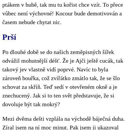
ptákem v hubě, tak mu tu kořist chce vzít. To přece
vůbec není výchovné! Kocour bude demotivován a
časem nebude chytat nic.
Prší
Po dlouhé době se do našich zeměpisných šířek
odvážil mohutnější déšť. Že je Ajči ještě cucák, tak
takový jev vlastně vidí poprvé. Navíc to byla
zároveň bouřka, což zvířátko zmátlo tak, že se šlo
schovat za skříň. Teď sedí v otevřeném okně a je
znechucený. Jak si to ten svět představuje, že si
dovoluje být tak mokrý?
Mezi dvěma dešti vzplála na východě báječná duha.
Zíral jsem na ní moc minut. Pak jsem ji ukazoval