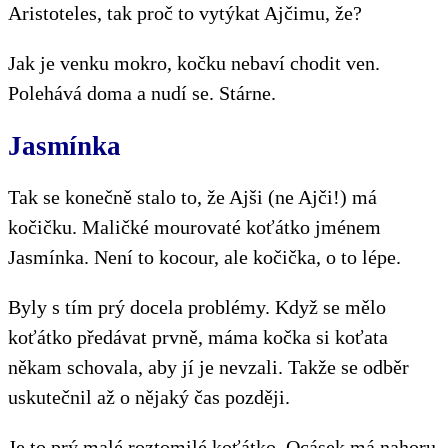
Aristoteles, tak proč to vytýkat Ajčimu, že?
Jak je venku mokro, kočku nebaví chodit ven.
Polehává doma a nudí se. Stárne.
Jasmínka
Tak se konečně stalo to, že Ajši (ne Ajči!) má
kočičku. Maličké mourovaté koťátko jménem
Jasmínka. Není to kocour, ale kočička, o to lépe.
Byly s tím prý docela problémy. Když se mělo
koťátko předávat prvně, máma kočka si koťata
někam schovala, aby jí je nevzali. Takže se odběr
uskutečnil až o nějaký čas později.
Je to prý malé roztomilé koťátko. Ocásek má nahoru