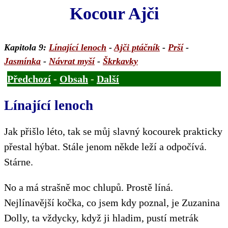
Kocour Ajči
Kapitola 9:
Línající lenoch
-
Ajči ptáčník
-
Prší
-
Jasmínka
-
Návrat myší
-
Škrkavky
Předchozí
-
Obsah
-
Další
Línající lenoch
Jak přišlo léto, tak se můj slavný kocourek prakticky
přestal hýbat. Stále jenom někde leží a odpočívá.
Stárne.
No a má strašně moc chlupů. Prostě líná.
Nejlínavější kočka, co jsem kdy poznal, je Zuzanina
Dolly, ta vždycky, když ji hladim, pustí metrák