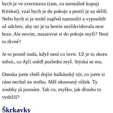
bych je ve zverimexu (tam, co normálně kupuji
Kitekat), vzal bych je do pokoje a pustil je za skříň.
Nebo bych si je mohl napřed namnožit a vypouštět
až odchov, aby mi je ta bestie nezlikvidovala moc
brzo. Ale nevim, nasazovat si do pokoje myši? Není
to divné?
Je to prostě nuda, když není co lovit. Už je to skoro
měsíc, co Ajči snědl poslední myš. Stýská se mu.
Dneska jsem chtěl dojíst balkánský sýr, co jsem si
ráno nechal na stolku. Měl okousaný růžek. Ty
zoubky já poznám. Tak co, myško, jak dlouho tu
vydržíš?
Škrkavky