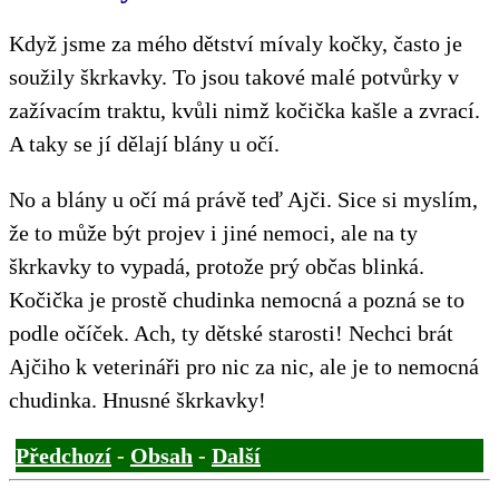
Když jsme za mého dětství mívaly kočky, často je
soužily škrkavky. To jsou takové malé potvůrky v
zažívacím traktu, kvůli nimž kočička kašle a zvrací.
A taky se jí dělají blány u očí.
No a blány u očí má právě teď Ajči. Sice si myslím,
že to může být projev i jiné nemoci, ale na ty
škrkavky to vypadá, protože prý občas blinká.
Kočička je prostě chudinka nemocná a pozná se to
podle očíček. Ach, ty dětské starosti! Nechci brát
Ajčiho k veterináři pro nic za nic, ale je to nemocná
chudinka. Hnusné škrkavky!
Předchozí
-
Obsah
-
Další