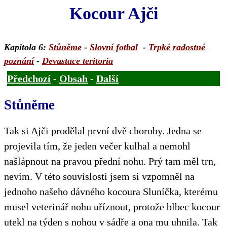
Kocour Ajči
Kapitola 6
:
Stůněme
-
Slovní fotbal
-
Trpké radostné
poznání
-
Devastace teritoria
Předchozí
-
Obsah
-
Další
Stůněme
Tak si Ajči prodělal první dvě choroby. Jedna se
projevila tím, že jeden večer kulhal a nemohl
našlápnout na pravou přední nohu. Prý tam měl trn,
nevím. V této souvislosti jsem si vzpomněl na
jednoho našeho dávného kocoura Sluníčka, kterému
musel veterinář nohu uříznout, protože blbec kocour
utekl na týden s nohou v sádře a ona mu uhnila. Tak