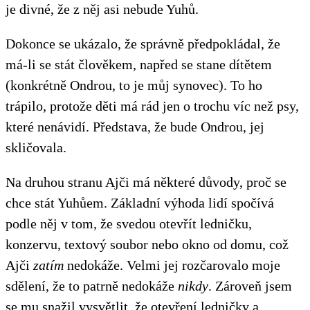
je divné, že z něj asi nebude Yuhů.
Dokonce se ukázalo, že správně předpokládal, že
má-li se stát člověkem, napřed se stane dítětem
(konkrétně Ondrou, to je můj synovec). To ho
trápilo, protože děti má rád jen o trochu víc než psy,
které nenávidí. Představa, že bude Ondrou, jej
skličovala.
Na druhou stranu Ajči má některé důvody, proč se
chce stát Yuhůem. Základní výhoda lidí spočívá
podle něj v tom, že svedou otevřít ledničku,
konzervu, textový soubor nebo okno od domu, což
Ajči
zatím
nedokáže. Velmi jej rozčarovalo moje
sdělení, že to patrně nedokáže
nikdy
. Zároveň jsem
se mu snažil vysvětlit, že otevření ledničky a