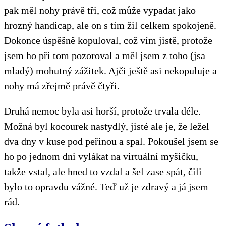
pak měl nohy právě tři, což může vypadat jako
hrozný handicap, ale on s tím žil celkem spokojeně.
Dokonce úspěšně kopuloval, což vím jistě, protože
jsem ho při tom pozoroval a měl jsem z toho (jsa
mladý) mohutný zážitek. Ajči ještě asi nekopuluje a
nohy má zřejmě právě čtyři.
Druhá nemoc byla asi horší, protože trvala déle.
Možná byl kocourek nastydlý, jisté ale je, že ležel
dva dny v kuse pod peřinou a spal. Pokoušel jsem se
ho po jednom dni vylákat na virtuální myšičku,
takže vstal, ale hned to vzdal a šel zase spát, čili
bylo to opravdu vážné. Teď už je zdravý a já jsem
rád.