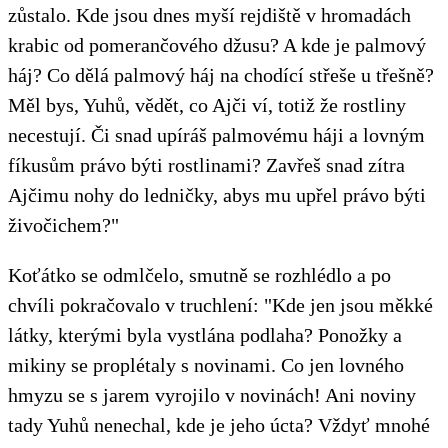
zůstalo. Kde jsou dnes myší rejdiště v hromadách
krabic od pomerančového džusu? A kde je palmový
háj? Co dělá palmový háj na chodící střeše u třešně?
Měl bys, Yuhů, vědět, co Ajči ví, totiž že rostliny
necestují. Či snad upíráš palmovému háji a lovným
fíkusům právo býti rostlinami? Zavřeš snad zítra
Ajčimu nohy do ledničky, abys mu upřel právo býti
živočichem?"
Koťátko se odmlčelo, smutně se rozhlédlo a po
chvíli pokračovalo v truchlení: "Kde jen jsou měkké
látky, kterými byla vystlána podlaha? Ponožky a
mikiny se proplétaly s novinami. Co jen lovného
hmyzu se s jarem vyrojilo v novinách! Ani noviny
tady Yuhů nenechal, kde je jeho úcta? Vždyť mnohé