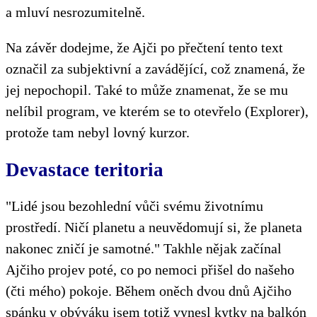
a mluví nesrozumitelně.
Na závěr dodejme, že Ajči po přečtení tento text
označil za subjektivní a zavádějící, což znamená, že
jej nepochopil. Také to může znamenat, že se mu
nelíbil program, ve kterém se to otevřelo (Explorer),
protože tam nebyl lovný kurzor.
Devastace teritoria
"Lidé jsou bezohlední vůči svému životnímu
prostředí. Ničí planetu a neuvědomují si, že planeta
nakonec zničí je samotné." Takhle nějak začínal
Ajčiho projev poté, co po nemoci přišel do našeho
(čti mého) pokoje. Během oněch dvou dnů Ajčiho
spánku v obýváku jsem totiž vynesl kytky na balkón