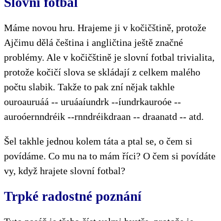
Slovní fotbal
Máme novou hru. Hrajeme ji v kočičštině, protože
Ajčimu dělá čeština i angličtina ještě značné
problémy. Ale v kočičštině je slovní fotbal trivialita,
protože kočičí slova se skládají z celkem malého
počtu slabik. Takže to pak zní nějak takhle
ouroauruáá -- uruáaíundrk --íundrkauroóe --
auroóernndréik --rnndréikdraan -- draanatd -- atd.
Šel takhle jednou kolem táta a ptal se, o čem si
povídáme. Co mu na to mám říci? O čem si povídáte
vy, když hrajete slovní fotbal?
Trpké radostné poznání