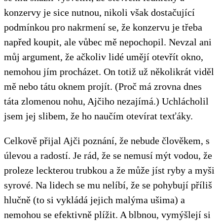
konzervy je sice nutnou, nikoli však dostačující
podmínkou pro nakrmení se, že konzervu je třeba
napřed koupit, ale vůbec mě nepochopil. Nevzal ani
můj argument, že ačkoliv lidé umějí otevřít okno,
nemohou jím procházet. On totiž už několikrát viděl
mě nebo tátu oknem projít. (Proč má zrovna dnes
táta zlomenou nohu, Ajčiho nezajímá.) Uchlácholil
jsem jej slibem, že ho naučím otevírat texťáky.
Celkově přijal Ajči poznání, že nebude člověkem, s
úlevou a radostí. Je rád, že se nemusí mýt vodou, že
proleze leckterou trubkou a že může jíst ryby a myši
syrové. Na lidech se mu nelíbí, že se pohybují příliš
hlučně (to si vykládá jejich malýma ušima) a
nemohou se efektivně plížit. A blbnou, vymýšlejí si