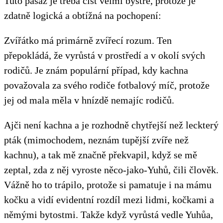
Tuto pasáž je třeba číst velmi bystře, protože je
zdatně logická a obtížná na pochopení:
Zvířátko má primárně zvířecí rozum. Ten
přepokládá, že vyrůstá v prostředí a v okolí svých
rodičů. Je znám populární případ, kdy kachna
považovala za svého rodiče fotbalový míč, protože
jej od mala měla v hnízdě nemajíc rodičů.
Ajči není kachna a je rozhodně chytřejší než leckterý
pták (mimochodem, neznám tupější zvíře než
kachnu), a tak mě značně překvapil, když se mě
zeptal, zda z něj vyroste něco-jako-Yuhů, čili člověk.
Vážně ho to trápilo, protože si pamatuje i na mámu
kočku a vidí evidentní rozdíl mezi lidmi, kočkami a
němými bytostmi. Takže když vyrůstá vedle Yuhůa,