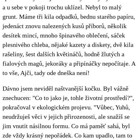
a u sebe v pokoji trochu uklízel. Nebyl to malý
grunt. Máme tři kila odpadků, bednu starého papíru,
jedenáct znovu nalezených kusů příborů, několik
desítek mincí, mnoho špinavého oblečení, sáček
plesnivého chleba, nějaké kazety a diskety, dvě kila
rašeliny, šest dalších květináčů, hodně žlutých a
fialových magů, jekoráky a připínáčky nepočítaje. A
to vše, Ajči, tady ode dneška není!
Dávno jsem neviděl naštvanější kočku. Byl vážně
znechucen: "Co to jako je, tohle životní prostředí?",
pokračoval v ekologickém projevu. "Vůbec, Yuhů,
neudržuješ věci v jejich přirozenosti, ale snažíš se
jim vnutit násilnou formu. Co má paměť sahá, byl
zde vždy krásný nepořádek. Co kam upadlo, tam to