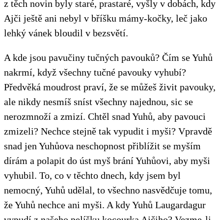
z těch novin byly staré, prastaré, vyšly v dobách, kdy
Ajči ještě ani nebyl v bříšku mámy-kočky, leč jako
lehký vánek bloudil v bezsvětí.
A kde jsou pavučiny tučných pavouků? Čím se Yuhů
nakrmí, když všechny tučné pavouky vyhubí?
Předvěká moudrost praví, že se můžeš živit pavouky,
ale nikdy nesmíš sníst všechny najednou, sic se
nerozmnoží a zmizí. Chtěl snad Yuhů, aby pavouci
zmizeli? Nechce stejně tak vypudit i myši? Vpravdě
snad jen Yuhůova neschopnost přiblížit se myším
dírám a polapit do úst myš brání Yuhůovi, aby myši
vyhubil. To, co v těchto dnech, kdy jsem byl
nemocný, Yuhů udělal, to všechno nasvědčuje tomu,
že Yuhů nechce ani myši. A kdy Yuhů Laugardagur
vypudí z našeho pelíšku kocourka Ajčiho? Vezme-li