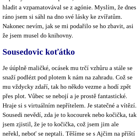
hladit a vzpamatovával se z agónie. Myslím, že dnes
ráno jsem si sáhl na dno své lásky ke zvířatům.
Nakonec nevím, jak se mi podařilo se ho zbavit, asi
že jsem musel do knihovny.
Sousedovic koťátko
Je úúplně maličké, ocásek mu trčí vzhůru a stále se
snaží podlézt pod plotem k nám na zahradu. Což se
mu vždycky zdaří, tak ho někdo vezme a hodí zpět
přes plot. Vůbec se nebojí a je prostě fantastické.
Hraje si s virtuálním nepřítelem. Je statečné a vítězí.
Sousedi nevědí, zda je to kocourek nebo kočička, tak
jsem zjistil, že je to kočička, což jsem jim ale
neřekl, neboť se neptali. Těšíme se s Ajčim na příští