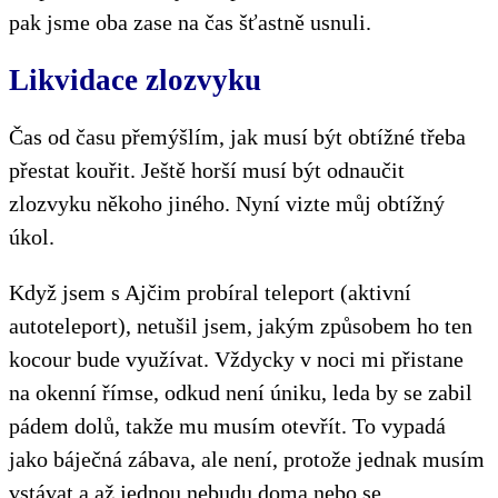
pak jsme oba zase na čas šťastně usnuli.
Likvidace zlozvyku
Čas od času přemýšlím, jak musí být obtížné třeba
přestat kouřit. Ještě horší musí být odnaučit
zlozvyku někoho jiného. Nyní vizte můj obtížný
úkol.
Když jsem s Ajčim probíral teleport (aktivní
autoteleport), netušil jsem, jakým způsobem ho ten
kocour bude využívat. Vždycky v noci mi přistane
na okenní římse, odkud není úniku, leda by se zabil
pádem dolů, takže mu musím otevřít. To vypadá
jako báječná zábava, ale není, protože jednak musím
vstávat a až jednou nebudu doma nebo se