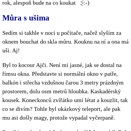
<
rok, alespoň bude na co koukat
:-)
<
Můra s ušima
Sedím si takhle v noci u počítače, načež slyším za
oknem bouchat do skla můru. Kouknu na ní a ona má
uši. Aj!
Byl to kocour Ajči. Není mi jasné, jak se dostal na
římsu okna. Představte si normální okno v patře,
balkón i střecha vzdušnou čarou 3 metry prázdným
prostorem, dolu osm metrů hloubka. Kaskadérský
kousek. Koneckonců zvířátko umí létat a kouzlit, tak
co se divím? Tohle byl ukázkový teleport, ale pak
mu asi došly magy, protože vypadal vyčerpaně.