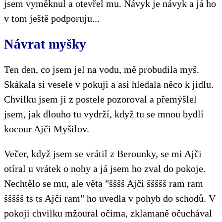
jsem vyměknul a otevřel mu. Návyk je návyk a já ho
v tom ještě podporuju...
Návrat myšky
Ten den, co jsem jel na vodu, mě probudila myš.
Skákala si vesele v pokuji a asi hledala něco k jídlu.
Chvilku jsem ji z postele pozoroval a přemýšlel
jsem, jak dlouho tu vydrží, když tu se mnou bydlí
kocour Ajči Myšilov.
Večer, když jsem se vrátil z Berounky, se mi Ajči
otíral u vrátek o nohy a já jsem ho zval do pokoje.
Nechtělo se mu, ale věta "šššš Ajči ššššš ram ram
ššššš ts ts Ajči ram" ho uvedla v pohyb do schodů. V
pokoji chvilku mžoural očima, zklamaně očuchával