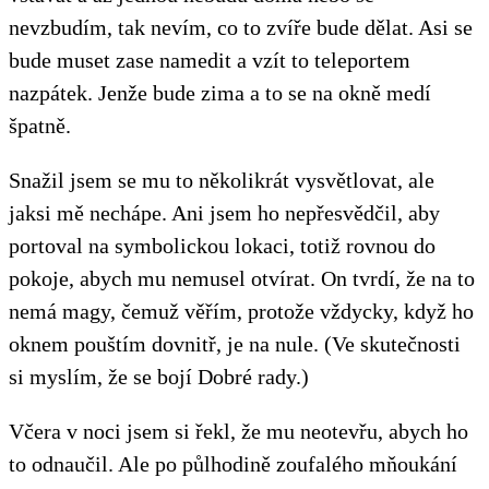
nevzbudím, tak nevím, co to zvíře bude dělat. Asi se
bude muset zase namedit a vzít to teleportem
nazpátek. Jenže bude zima a to se na okně medí
špatně.
Snažil jsem se mu to několikrát vysvětlovat, ale
jaksi mě nechápe. Ani jsem ho nepřesvědčil, aby
portoval na symbolickou lokaci, totiž rovnou do
pokoje, abych mu nemusel otvírat. On tvrdí, že na to
nemá magy, čemuž věřím, protože vždycky, když ho
oknem pouštím dovnitř, je na nule. (Ve skutečnosti
si myslím, že se bojí Dobré rady.)
Včera v noci jsem si řekl, že mu neotevřu, abych ho
to odnaučil. Ale po půlhodině zoufalého mňoukání