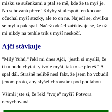
misku se sušenkami a ptal se mě, kde že ta myš je.
No schovaná přece! Kdyby si alespoň ten kocour
očuchal myší stezky, ale to on ne. Najedl se, chvilku
se myl a pak spal. Načež odešel zaříkávaje se, že už
mi nikdy na tenhle trik s myší neskočí.
Ajči stávkuje
"Milý Yuhů," řekl mi dnes Ajči, "jestli si myslíš, že
ti tu budu chytat ty tvoje myši, tak to se pleteš." A
spal dál. Strašně nelibě nesl fakt, že jsem ho vzbudil
jenom proto, aby slyšel chroustání pod podlahou.
Všimli jste si, že řekl "tvoje" myši? Potvora
nevychovaná.