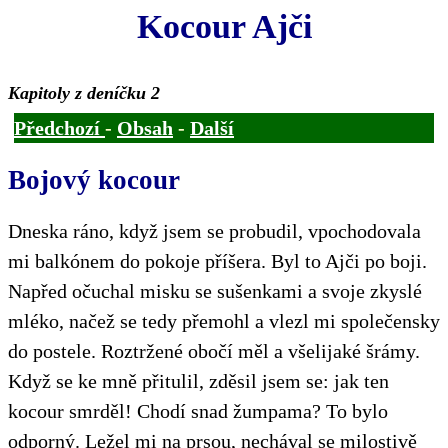
Kocour Ajči
Kapitoly z deníčku 2
Předchozí
-
Obsah
-
Další
Bojový kocour
Dneska ráno, když jsem se probudil, vpochodovala
mi balkónem do pokoje příšera. Byl to Ajči po boji.
Napřed očuchal misku se sušenkami a svoje zkyslé
mléko, načež se tedy přemohl a vlezl mi společensky
do postele. Roztržené obočí měl a všelijaké šrámy.
Když se ke mně přitulil, zděsil jsem se: jak ten
kocour smrděl! Chodí snad žumpama? To bylo
odporný. Ležel mi na prsou, nechával se milostivě