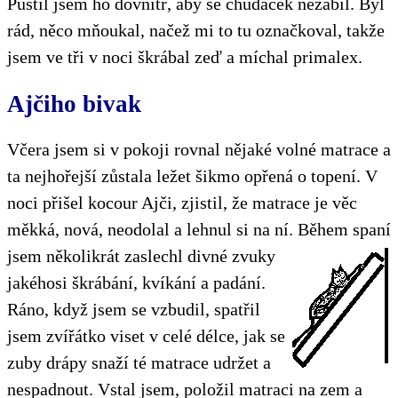
Pustil jsem ho dovnitř, aby se chudáček nezabil. Byl
rád, něco mňoukal, načež mi to tu označkoval, takže
jsem ve tři v noci škrábal zeď a míchal primalex.
Ajčiho bivak
Včera jsem si v pokoji rovnal nějaké volné matrace a
ta nejhořejší zůstala ležet šikmo opřená o topení. V
noci přišel kocour Ajči, zjistil, že matrace je věc
měkká, nová, neodolal a lehnul si na ní.
Během spaní
jsem několikrát zaslechl divné zvuky
jakéhosi škrábání, kvíkání a padání.
Ráno, když jsem se vzbudil, spatřil
jsem zvířátko viset v celé délce, jak se
zuby drápy snaží té matrace udržet a
nespadnout. Vstal jsem, položil matraci na zem a