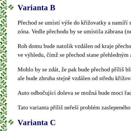
Varianta B
Přechod se umístí výše do křižovatky a namíří s
zóna. Vedle přechodu by se umístila zábrana (ne
Roh domu bude natolik vzdálen od kraje přech
ve výhledu, čímž se přechod stane přehledným
Mohlo by se zdát, že pak bude přechod příliš bl
ale bude zhruba stejně vzdálen od středu křižo
Auto odbočující doleva se možná bude moci řad
Tato varianta příliš neřeší problém zaslepeného
Varianta C