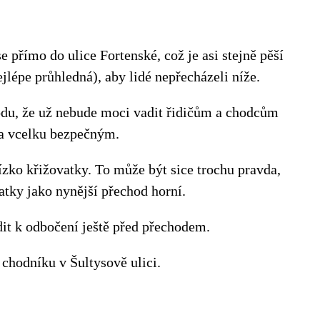
e přímo do ulice Fortenské, což je asi stejně pěší
jlépe průhledná), aby lidé nepřecházeli níže.
odu, že už nebude moci vadit řidičům a chodcům
 a vcelku bezpečným.
ízko křižovatky. To může být sice trochu pravda,
vatky jako nynější přechod horní.
it k odbočení ještě před přechodem.
 chodníku v Šultysově ulici.