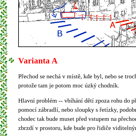
Varianta A
Přechod se nechá v místě, kde byl, nebo se tro
protože tam je potom moc úzký chodník.
Hlavní problém -- vbíhání dětí zpoza rohu do p
pomocí zábradlí, nebo sloupky s řetízky, podob
chodec tak bude muset před vstupem na přechod
zbrzdí v prostoru, kde bude pro řidiče viditeln