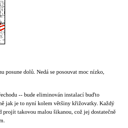
chu posune dolů. Nedá se posouvat moc nízko,
řechodu -- bude eliminován instalací buďto
ně jak je to nyní kolem většiny křižovatky. Každý
 projít takovou malou šikanou, což jej dostatečně
ým.