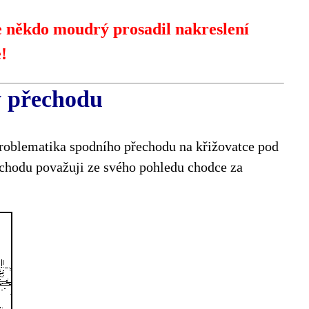
že někdo moudrý prosadil nakreslení
!
y přechodu
problematika spodního přechodu na křižovatce pod
chodu považuji ze svého pohledu chodce za