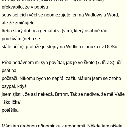
překvapilo, že v popisu
souvisejících věcí se neomezujete jen na Widlows a Word,
ale že zmiňujete
třeba starý dobrý a geniální vi (vim), který osobně rád
používám (nebo se
stále učím), protože je stejný na Widlích i Linuxu i v DOSu.
Před nedávnem mi syn povídal, jak je ve škole (7. tř. ZŠ) učí
psát na
počítači. Nikomu bych to nepřál zažít. Málem jsem se z toho
osypal, když
jsem zjistil, že asi nekecá. Brrrrrrr. Tak se nedivte, že mě Vaše
"školička"
potěšila.
Mám jen drobnou připomínku k ergonomii. Někde tam píšete