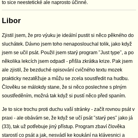
to sice neestetické ale naprosto účinné.
Libor
Zjistil jsem, že pro výuku je ideální pustit si něco pěkného do
sluchátek. Dávno jsem toho nenaposlouchal tolik, jako když
jsem se učil psát. Použil jsem starý program "Just type", a po
několika lekcích jsem odpadl - přišla zkrátka krize. Pak jsem
ale zjistil, že bezduché opisování cvičného textu mozek
prakticky nezatěžuje a můžu se zcela soustředit na hudbu.
Člověku se málokdy stane, že si něco poslechne s plným
soustředěním, možná tak když si pustí něco před spaním.
Je to sice trochu proti duchu vaší stránky - začít rovnou psát v
praxi - ale obávám se, že když se učí psát "starý pes" jako já
(33), tak už potřebuje jiný přístup. Program zbaví člověka
starostí co psát a jak, nesvádí ke koukání na klávesnici a