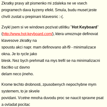
Zkratky pravy alt pismenko mi zdaleka ne ve vsech
programech dava kyzeny efekt. Smula, budu muset jeste
chvili zustat u prepinani klavesnic :-(.
Zvykl jsem si ve windows pozivat utilitku "
Hot Keyboard
"
(
http://www.hot-keyboard.com/
), ktera umoznuje definovat
klavesove zkratky na
spoustu akci napr. mam definovano alt-f9 - minimalizace
okna. Je to rycle jako
blesk. Nez bych prehmatl na mys trefil se na minimalizacni
tlacitko uz davno
delam neco jineho.
Krome techto drobnosti, zpusobenych nepochybne mym
systemem, to je skvele
povidani. Vcetne mnoha duvodu proc se naucit spravne psat
a ovladat pocitac