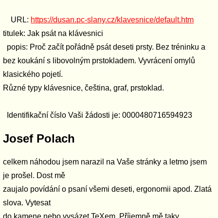
URL:
https://dusan.pc-slany.cz/klavesnice/default.htm
titulek: Jak psát na klávesnici
popis: Proč začít pořádně psát deseti prsty. Bez tréninku a
bez koukání s libovolným prstokladem. Vyvrácení omylů
klasického pojetí.
Různé typy klávesnice, čeština, graf, prstoklad.
Identifikační číslo Vaši žádosti je: 0000480716594923
Josef Polach
celkem náhodou jsem narazil na Vaše stránky a letmo jsem
je prošel. Dost mě
zaujalo povídání o psaní všemi deseti, ergonomii apod. Zlatá
slova. Vytesat
do kamene nebo vysázet TeXem. Příjemně mě taky