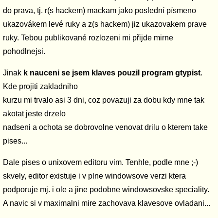
do prava, tj. r(s hackem) mackam jako poslední písmeno
ukazovákem levé ruky a z(s hackem) jiz ukazovakem prave
ruky. Tebou publikované rozlozeni mi přijde mirne
pohodlnejsi.
Jinak
k nauceni se jsem klaves pouzil program gtypist
.
Kde projiti zakladniho
kurzu mi trvalo asi 3 dni, coz povazuji za dobu kdy mne tak
akotat jeste drzelo
nadseni a ochota se dobrovolne venovat drilu o kterem take
pises...
Dale pises o unixovem editoru vim. Tenhle, podle mne ;-)
skvely, editor existuje i v plne windowsove verzi ktera
podporuje mj. i ole a jine podobne windowsovske speciality.
A navic si v maximalni mire zachovava klavesove ovladani...