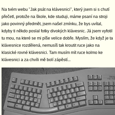
Na tvém webu "Jak psát na klávesnici", který jsem si s chutí
přečetl, protože na škole, kde studuji, máme psaní na stroji
jako povinný předmět, jsem našel zmínku, že bys uvítal,
kdyby ti někdo poslal fotky divokých klávesnic. Já jsem vyfotil
tu mou, na které se mi píše velice dobře. Myslím, že když je ta
klávesnice rozdělená, nemusíš tak kroutit ruce jako na
klasické rovné klávesnici. Tam musím mít ruce kolmo ke
klávesnici a za chvíli mě bolí zápěstí...