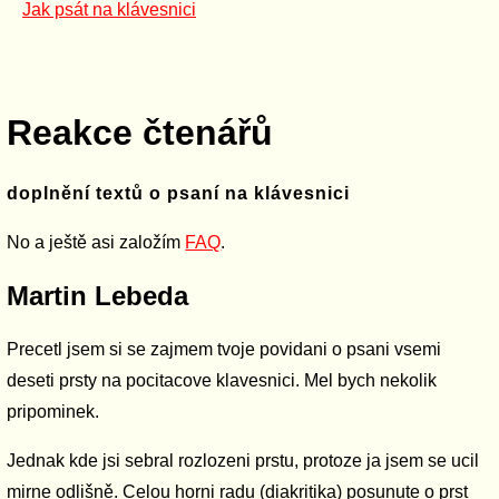
Jak psát na klávesnici
Reakce čtenářů
doplnění textů o psaní na klávesnici
No a ještě asi založím
FAQ
.
Martin Lebeda
Precetl jsem si se zajmem tvoje povidani o psani vsemi
deseti prsty na pocitacove klavesnici. Mel bych nekolik
pripominek.
Jednak kde jsi sebral rozlozeni prstu, protoze ja jsem se ucil
mirne odlišně. Celou horni radu (diakritika) posunute o prst