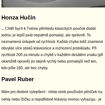
Honza Hučín
... Chtěl bych k Tvému přehledu klasických pouček dodat
jednu: je lepší psát nepatrně pomaleji, ale správně. To
neznamená ústupek od rychlosti. Každá chyba totiž znamená
obvykle více stisků klávesnice a rozhození prstokladu. Při
rychlosti 200 za minutu a chybě v každém desátém znaku (při
okamžitě opravě) jsi stejně rychlý nebo pomalejší než ten,
kdo píše 160, ale bez chyby.
Pavel Ruber
Mám jen drobné vylepšení - místo sirek používám pilníček na
nehty nebo lžičku a nepotřebné klávesy rovnou vyhazuju - je