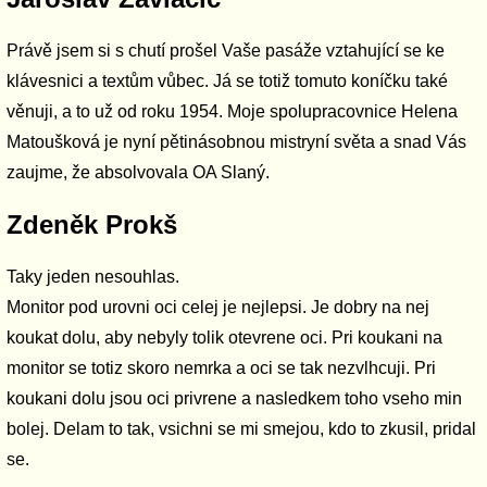
Právě jsem si s chutí prošel Vaše pasáže vztahující se ke
klávesnici a textům vůbec. Já se totiž tomuto koníčku také
věnuji, a to už od roku 1954. Moje spolupracovnice Helena
Matoušková je nyní pětinásobnou mistryní světa a snad Vás
zaujme, že absolvovala OA Slaný.
Zdeněk Prokš
Taky jeden nesouhlas.
Monitor pod urovni oci celej je nejlepsi. Je dobry na nej
koukat dolu, aby nebyly tolik otevrene oci. Pri koukani na
monitor se totiz skoro nemrka a oci se tak nezvlhcuji. Pri
koukani dolu jsou oci privrene a nasledkem toho vseho min
bolej. Delam to tak, vsichni se mi smejou, kdo to zkusil, pridal
se.