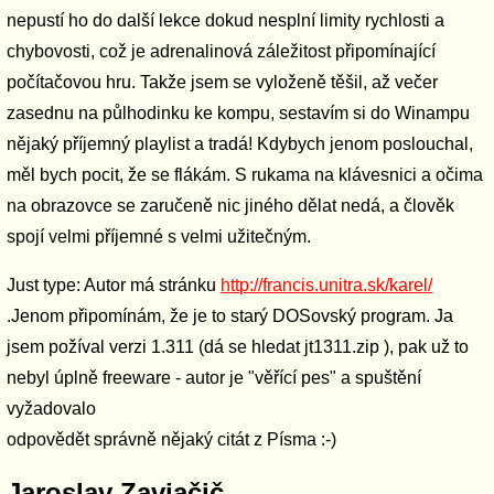
nepustí ho do další lekce dokud nesplní limity rychlosti a
chybovosti, což je adrenalinová záležitost připomínající
počítačovou hru. Takže jsem se vyloženě těšil, až večer
zasednu na půlhodinku ke kompu, sestavím si do Winampu
nějaký příjemný playlist a tradá! Kdybych jenom poslouchal,
měl bych pocit, že se flákám. S rukama na klávesnici a očima
na obrazovce se zaručeně nic jiného dělat nedá, a člověk
spojí velmi příjemné s velmi užitečným.
Just type: Autor má stránku
http://francis.unitra.sk/karel/
.Jenom připomínám, že je to starý DOSovský program. Ja
jsem požíval verzi 1.311 (dá se hledat jt1311.zip ), pak už to
nebyl úplně freeware - autor je "věřící pes" a spuštění
vyžadovalo
odpovědět správně nějaký citát z Písma :-)
Jaroslav Zaviačič