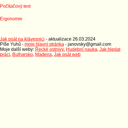
Počítačový text
Ergonomie
Jak psát na klávesnici
- aktualizace
26.03.2024
Píše Yuhů -
moje hlavní stránka
- janovsky@gmail.com
Moje další weby:
Řecké ostrovy
,
Hudební nauka
,
Jak hledat
práci
,
Bulharsko
,
Madeira
,
Jak psát web