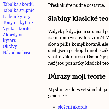
Tabulka akordů
Přeskakujte nudné odstavce.
Tabulka stupnic
Ladění kytary
Slabiny klasické teo
Tóny na kytaře
Výuka akordů
Vždycky, když jsem se snažil p
Akordy na
jsem tomu za chvíli rozumět. 
kytaru
slov a příliš komplikovaně. Al
Oktávy
snah jsem pochopil mnohé záko
Návod na basu
vlastní zákonitosti. Osobně je
než jsou poznatky klasické teo
Důrazy mojí teorie
Myslím, že dnes většina lidí po
generace:
složení akordů