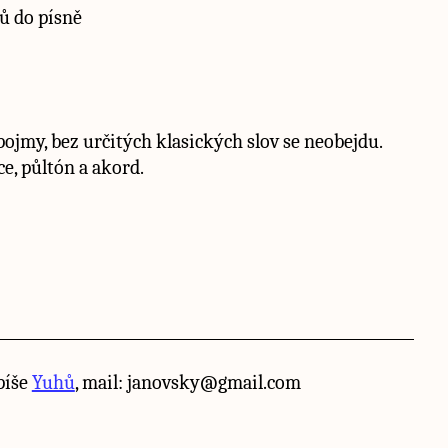
ů do písně
ojmy, bez určitých klasických slov se neobejdu.
e, půltón a akord.
píše
Yuhů
, mail: janovsky@gmail.com