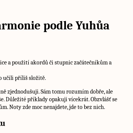
rmonie podle Yuhůa
zice a použití akordů či stupnic začátečníkům a
 učili příliš složitě.
rsně zjednodušuji. Sám tomu rozumím dobře, ale
e. Důležité příklady opakuji vícekrát. Obzvlášť se
tům. Noty zde moc nenajdete, jde to bez nich.
ku