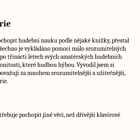
rie
ochopit hudební nauku podle nějaké knížky, přestal
Všechno je vykládáno pomocí málo srozumitelných
e po třinácti letech svých amatérských hudebních
nitosti, které hudbou hýbou. Vyvodil jsem si
 považuji za mnohem srozumitelnější a užitečnější,
rie.
třebuje pochopit jiné věci, než dřívější klavírové