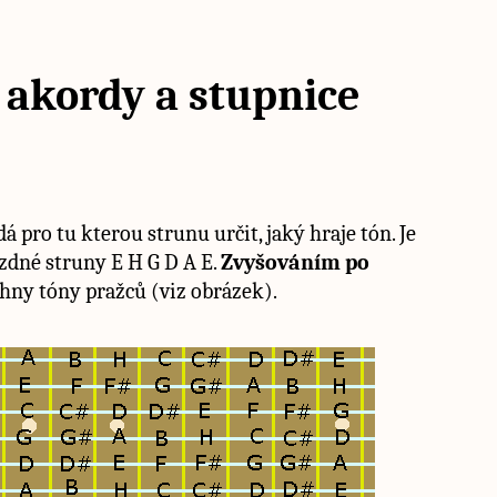
 akordy a stupnice
á pro tu kterou strunu určit, jaký hraje tón. Je
zdné struny E H G D A E.
Zvyšováním po
chny tóny pražců (viz obrázek).