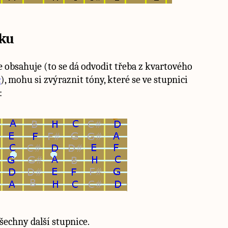
íku
 obsahuje (to se dá odvodit třeba z kvartového
c
), mohu si zvýraznit tóny, které se ve stupnici
:
echny další stupnice.