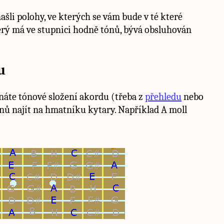
ašli polohy, ve kterých se vám bude v té které
terý má ve stupnici hodně tónů, bývá obsluhován
u
te tónové složení akordu (třeba z
přehledu
nebo
ónů najít na hmatníku kytary. Například A moll