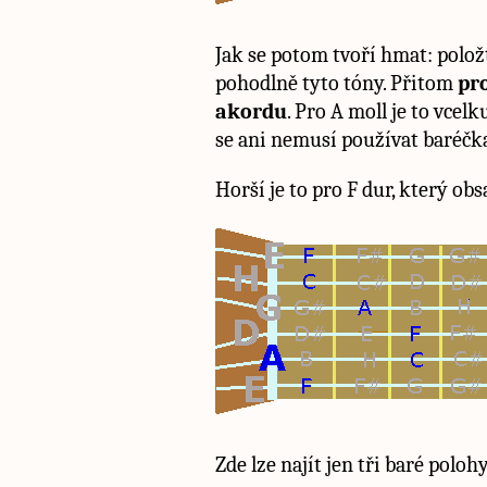
Jak se potom tvoří hmat: polo
pohodlně tyto tóny. Přitom
pro
akordu
. Pro A moll je to vcel
se ani nemusí používat baréčk
Horší je to pro F dur, který obs
Zde lze najít jen tři baré polohy