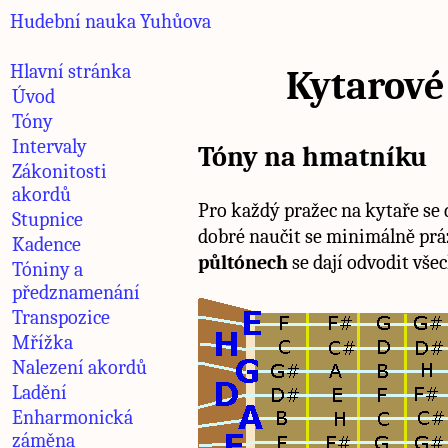
Hudební nauka Yuhůova
Hlavní stránka
Kytarové
Úvod
Tóny
Intervaly
Tóny na hmatníku
Zákonitosti
akordů
Pro každý pražec na kytaře se d
Stupnice
dobré naučit se minimálně prá
Kadence
půltónech
se dají odvodit vše
Tóniny a
předznamenání
Transpozice
Mřížka
Nalezení akordů
Ladění
Enharmonická
záměna