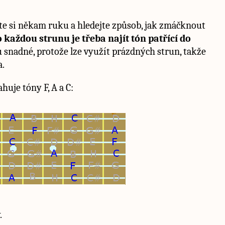
žte si někam ruku a hledejte způsob, jak zmáčknout
 každou strunu je třeba najít tón patřící do
ku snadné, protože lze využít prázdných strun, takže
a.
ahuje tóny F, A a C:
.