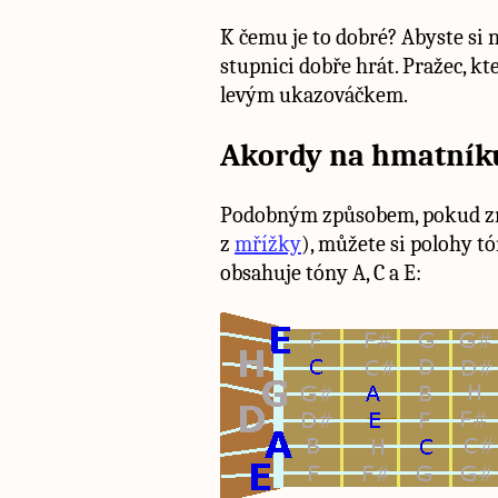
K čemu je to dobré? Abyste si n
stupnici dobře hrát. Pražec, k
levým ukazováčkem.
Akordy na hmatník
Podobným způsobem, pokud zná
z
mřížky
), můžete si polohy t
obsahuje tóny A, C a E: