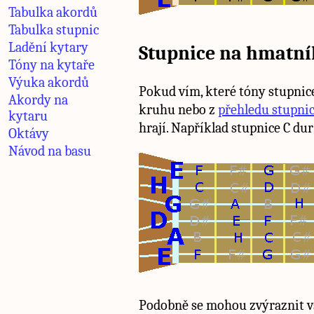
Tabulka akordů
Tabulka stupnic
Ladění kytary
Stupnice na hmatn
Tóny na kytaře
Výuka akordů
Pokud vím, které tóny stupnice
Akordy na
kruhu nebo z
přehledu stupni
kytaru
hrají. Například stupnice C dur
Oktávy
Návod na basu
Podobně se mohou zvýraznit vš