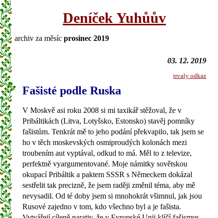
Deníček Yuhůův
archiv za měsíc
prosinec 2019
03. 12. 2019
trvaly odkaz
Fašisté podle Ruska
V Moskvě asi roku 2008 si mi taxikář stěžoval, že v
Pribáltikách (Litva, Lotyšsko, Estonsko) stavěj pomníky
fašistům. Tenkrát mě to jeho podání překvapilo, tak jsem se
ho v těch moskevských osmiproudých kolonách mezi
troubením aut vyptával, odkud to má. Měl to z televize,
perfektně vyargumentované. Moje námitky sovětskou
okupací Pribáltik a paktem SSSR s Německem dokázal
sestřelit tak precizně, že jsem raději změnil téma, aby mě
nevysadil. Od té doby jsem si mnohokrát všimnul, jak jsou
Rusové zajedno v tom, kdo všechno byl a je fašista.
Vytvářejí cíleně narativ, že v Evropské Unii klíčí fašismus,