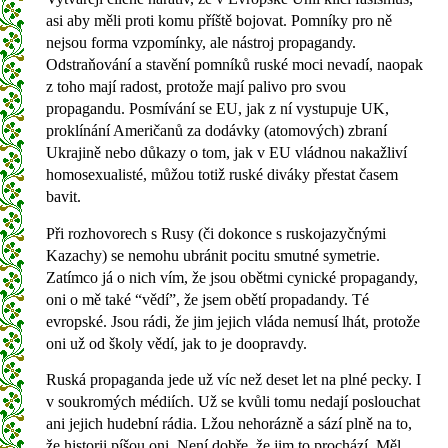
asi aby měli proti komu příště bojovat. Pomníky pro ně
nejsou forma vzpomínky, ale nástroj propagandy.
Odstraňování a stavění pomníků ruské moci nevadí, naopak
z toho mají radost, protože mají palivo pro svou
propagandu. Posmívání se EU, jak z ní vystupuje UK,
proklínání Američanů za dodávky (atomových) zbraní
Ukrajině nebo důkazy o tom, jak v EU vládnou nakažliví
homosexualisté, můžou totiž ruské diváky přestat časem
bavit.
Při rozhovorech s Rusy (či dokonce s ruskojazyčnými
Kazachy) se nemohu ubránit pocitu smutné symetrie.
Zatímco já o nich vím, že jsou obětmi cynické propagandy,
oni o mě také “vědí”, že jsem obětí propadandy. Té
evropské. Jsou rádi, že jim jejich vláda nemusí lhát, protože
oni už od školy vědí, jak to je doopravdy.
Ruská propaganda jede už víc než deset let na plné pecky. I
v soukromých médiích. Už se kvůli tomu nedají poslouchat
ani jejich hudební rádia. Lžou nehorázně a sází plně na to,
že historii píšou oni. Není dobře, že jim to prochází. Měl