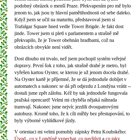
podobný obrázek o menší Praze. Překvapením pro mě bylo
jenom to, jak jsou ty hlavní pamětihodnosti od sebe daleko.
Když jsem se učil na maturitu, představoval jsem si
Trafalgar Square hned vedle Tower Brigde. Je fakt dost
jinde. Tower jsem si pletl s parlamentem a strašně mě
překvapilo, že je Tower obehnán hradbami, což na
obrázcích obvykle není vidět.
Dost dlouho mi trvalo, než jsem pochopil systém veřejné
dopravy. První šok z toho, jak strašně drahé je metro, byl
vyřešen kartou Oyster, se kterou je už jenom docela drahé.
Na Oyster kartě je příjemné, že se dá jednoduše dobíjet v
automatech a nakonec se dá při odjezdu z Londýna vrátit --
dostali jsme zpět zálohu. Kéž by tak jednoduše fungovala
pražská opencard! Velmi mi chyběla nějaká náhrada
tramvají. Nakonec jsme nejvíc jezdili dvoupatrovými
autobusy. Kromě toho, že k cíli mířily bez přestupování, to
byly výborné vyhlídkové jízdy.
V orientaci mi velmi pomohly zápisky Petra Koubského:
Úvod,
,
co v Londýně vynechat
,
co navštívit
a
co taky