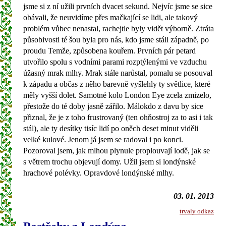
jsme si z ní užili prvních dvacet sekund. Nejvíc jsme se sice
obávali, že neuvidíme přes mačkající se lidi, ale takový
problém vůbec nenastal, rachejtle byly vidět výborně. Ztráta
působivosti té šou byla pro nás, kdo jsme stáli západně, po
proudu Temže, způsobena kouřem. Prvních pár petard
utvořilo spolu s vodními parami rozptýlenými ve vzduchu
úžasný mrak mlhy. Mrak stále narůstal, pomalu se posouval
k západu a občas z něho barevně vyšlehly ty světlice, které
měly vyšší dolet. Samotné kolo London Eye zcela zmizelo,
přestože do té doby jasně zářilo. Málokdo z davu by sice
přiznal, že je z toho frustrovaný (ten ohňostroj za to asi i tak
stál), ale ty desítky tisíc lidí po oněch deset minut viděli
velké kulové. Jenom já jsem se radoval i po konci.
Pozoroval jsem, jak mlhou plynule proplouvají lodě, jak se
s větrem trochu objevují domy. Užil jsem si londýnské
hrachové polévky. Opravdové londýnské mlhy.
03. 01. 2013
trvaly odkaz