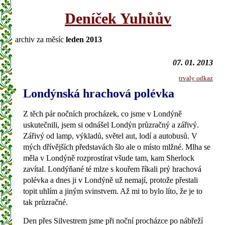
Deníček Yuhůův
archiv za měsíc
leden 2013
07. 01. 2013
trvaly odkaz
Londýnská hrachová polévka
Z těch pár nočních procházek, co jsme v Londýně
uskutečnili, jsem si odnášel Londýn průzračný a zářivý.
Zářivý od lamp, výkladů, světel aut, lodí a autobusů. V
mých dřívějších představách šlo ale o místo mlžné. Mlha se
měla v Londýně rozprostírat všude tam, kam Sherlock
zavítal. Londýňané té mlze s kouřem říkali prý hrachová
polévka a dnes ji v Londýně už nemají, protože přestali
topit uhlím a jiným svinstvem. Až mi to bylo líto, že je to
tak průzračné.
Den přes Silvestrem jsme při noční procházce po nábřeží