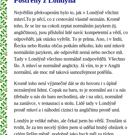
Postřehy z Londýna
Největším překvapením bylo to, jak v Londýně všichni
mluví.To je něcí, co z cestování vlastně neznám. Kromě
toho, že se lze na cokoli zeptat normálním jazykem (tj.
angličtinou), jsou příslušní lidé navíc kompetentní a vědí, co
odpovědět, jak otázku vyřešit. To je príma. Ano, i v Indii,
Řecku nebo Rusku občas potkám někoho, kdo umí mluvit
normálním jazykem, ale odpovědi nemá nebo nechce mít.
Tady v Londýně všechno normálně zodpověděli. Všechno
šlo. A mluví se normálně anglicky. Já vím, to je v Anglii
normální, ale moc mě taková samozřejmost potěšila.
Kromě toho není výjimečné dát se do hovoru i s úplně
neznámými lidmi. Copak na baru, to je normální asi i u nás
(třebaže u nás do baru nechodím), ale i na ulici, normálně
na zastávce, v restauraci u stolu. Lidé tady v Londýně
prostě mluví a i náhodní cizinci tu angličtinu prostě umí.
Londýn je veliké město, ale čekal jsem ho větší. Troufám si
tvrdit, že za ten necelý týden jsem si udělal hrubý obrázek o
celém širším městě, podobně jako bych měl za týden