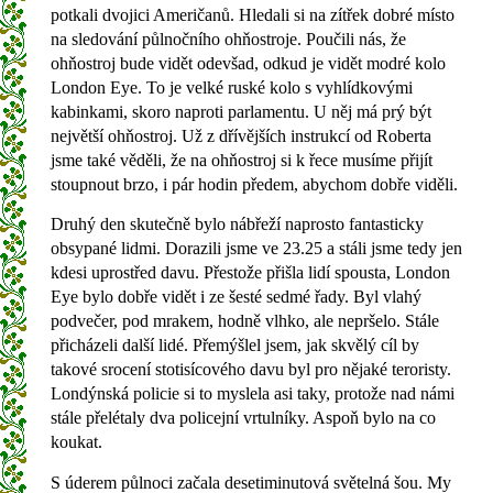
potkali dvojici Američanů. Hledali si na zítřek dobré místo
na sledování půlnočního ohňostroje. Poučili nás, že
ohňostroj bude vidět odevšad, odkud je vidět modré kolo
London Eye. To je velké ruské kolo s vyhlídkovými
kabinkami, skoro naproti parlamentu. U něj má prý být
největší ohňostroj. Už z dřívějších instrukcí od Roberta
jsme také věděli, že na ohňostroj si k řece musíme přijít
stoupnout brzo, i pár hodin předem, abychom dobře viděli.
Druhý den skutečně bylo nábřeží naprosto fantasticky
obsypané lidmi. Dorazili jsme ve 23.25 a stáli jsme tedy jen
kdesi uprostřed davu. Přestože přišla lidí spousta, London
Eye bylo dobře vidět i ze šesté sedmé řady. Byl vlahý
podvečer, pod mrakem, hodně vlhko, ale nepršelo. Stále
přicházeli další lidé. Přemýšlel jsem, jak skvělý cíl by
takové srocení stotisícového davu byl pro nějaké teroristy.
Londýnská policie si to myslela asi taky, protože nad námi
stále přelétaly dva policejní vrtulníky. Aspoň bylo na co
koukat.
S úderem půlnoci začala desetiminutová světelná šou. My