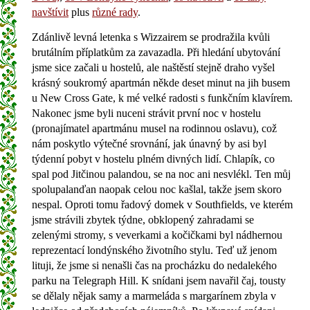
navštívit
plus
různé rady
.
Zdánlivě levná letenka s Wizzairem se prodražila kvůli
brutálním příplatkům za zavazadla. Při hledání ubytování
jsme sice začali u hostelů, ale naštěstí stejně draho vyšel
krásný soukromý apartmán někde deset minut na jih busem
u New Cross Gate, k mé velké radosti s funkčním klavírem.
Nakonec jsme byli nuceni strávit první noc v hostelu
(pronajímatel apartmánu musel na rodinnou oslavu), což
nám poskytlo výtečné srovnání, jak únavný by asi byl
týdenní pobyt v hostelu plném divných lidí. Chlapík, co
spal pod Jitčinou palandou, se na noc ani nesvlékl. Ten můj
spolupalanďan naopak celou noc kašlal, takže jsem skoro
nespal. Oproti tomu řadový domek v Southfields, ve kterém
jsme strávili zbytek týdne, obklopený zahradami se
zelenými stromy, s veverkami a kočičkami byl nádhernou
reprezentací londýnského životního stylu. Teď už jenom
lituji, že jsme si nenašli čas na procházku do nedalekého
parku na Telegraph Hill. K snídani jsem navařil čaj, tousty
se dělaly nějak samy a marmeláda s margarínem zbyla v