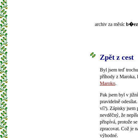
archiv za měsíc
b�ez
Zpět z cest
Byl jsem teď trochu
příhody z Maroka, k
Maroko
.
Pak jsem byl v jižn
pravidelně odesílat
ví?). Zápisky jsem 
nevděčný, že nepíšu
přispívá, protože s
zpracovat. Což je n
výhodné.