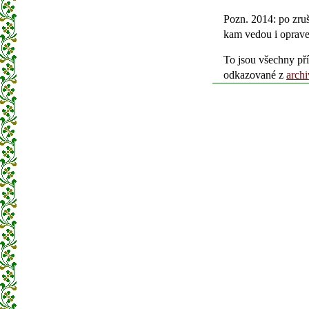
Pozn. 2014: po zru
kam vedou i oprav
To jsou všechny př
odkazované z
arch