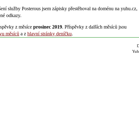
šení služby Posterous jsem zápisky přestěhoval na doménu na yuhu.cz,
ené odkazy.
íspěvky z měsíce
prosinec 2019
. Příspěvky z dalších měsíců jsou
ivu měsíců
a z
hlavní stránky deníčku
.
D
Yuh