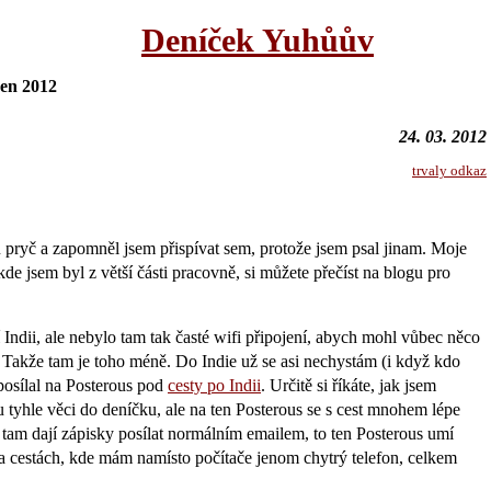
Deníček Yuhůův
en 2012
24. 03. 2012
trvaly odkaz
 pryč a zapomněl jsem přispívat sem, protože jsem psal jinam. Moje
de jsem byl z větší části pracovně, si můžete přečíst na blogu pro
í Indii, ale nebylo tam tak časté wifi připojení, abych mohl vůbec něco
. Takže tam je toho méně. Do Indie už se asi nechystám (i když kdo
posílal na Posterous pod
cesty po Indii
. Určitě si říkáte, jak jsem
 tyhle věci do deníčku, ale na ten Posterous se s cest mnohem lépe
e tam dají zápisky posílat normálním emailem, to ten Posterous umí
a cestách, kde mám namísto počítače jenom chytrý telefon, celkem