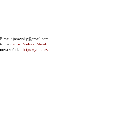
E-mail: janovsky@gmail.com
eníček
https://yuhu.cz/denik/
ůova stránka:
https://yuhu.cz/