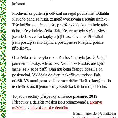
krásnou.
Prodavač za pultem ji odkázal na regál poblíž mě. Odtáhla
si svého pána za ruku, zálibně vylosovala z regálu knížku.
Tiše knížku otevřela a tiše, protože všude kolem bylo taky
ticho, tiše z knížky četla. Tak tiše, že nebylo slyšet. Slyšel
jsem leda z venku kapky a její hlas, slova ne. Předstíral
jsem postup svého zájmu a postupně se k regálu poezie
přibližoval.
Ona četla a ač nebylo rozumět slovům, bylo jasné, že její
pán neumí česky. Ale učí se. Netulili se k sobě, ale bylo
jasné, že k sobě patří. Ona mu četla českou poezii a on
poslouchal. Vkládala do čtení nakažlivou radost. Pak
odešli. Všimnul jsem si, že v ruce držím Haška, který mi do
té chvíle sloužil jenom coby zástěrka k tichému poslechu.
To jsou všechny příspěvky z měsíce
prosinec 2019
.
Příspěvky z dalších měsíců jsou odkazované z
archivu
měsíců
a z
hlavní stránky deníčku
.
E-mail: janovsky@gmail.com