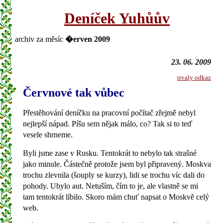
Deníček Yuhůův
archiv za měsíc
�erven 2009
23. 06. 2009
trvaly odkaz
Červnové tak vůbec
Přestěhování deníčku na pracovní počítač zřejmě nebyl
nejlepší nápad. Píšu sem nějak málo, co? Tak si to teď
vesele shrneme.
Byli jsme zase v Rusku. Tentokrát to nebylo tak strašné
jako minule. Částečně protože jsem byl připravený. Moskva
trochu zlevnila (šouply se kurzy), lidi se trochu víc dali do
pohody. Ubylo aut. Netuším, čím to je, ale vlastně se mi
tam tentokrát líbilo. Skoro mám chuť napsat o Moskvě celý
web.