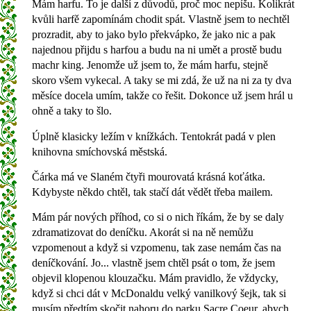
Mám harfu. To je další z důvodů, proč moc nepíšu. Kolikrát
kvůli harfě zapomínám chodit spát. Vlastně jsem to nechtěl
prozradit, aby to jako bylo překvápko, že jako nic a pak
najednou přijdu s harfou a budu na ni umět a prostě budu
machr king. Jenomže už jsem to, že mám harfu, stejně
skoro všem vykecal. A taky se mi zdá, že už na ni za ty dva
měsíce docela umím, takže co řešit. Dokonce už jsem hrál u
ohně a taky to šlo.
Úplně klasicky ležím v knížkách. Tentokrát padá v plen
knihovna smíchovská městská.
Čárka má ve Slaném čtyři mourovatá krásná koťátka.
Kdybyste někdo chtěl, tak stačí dát vědět třeba mailem.
Mám pár nových příhod, co si o nich říkám, že by se daly
zdramatizovat do deníčku. Akorát si na ně nemůžu
vzpomenout a když si vzpomenu, tak zase nemám čas na
deníčkování. Jo... vlastně jsem chtěl psát o tom, že jsem
objevil klopenou klouzačku. Mám pravidlo, že vždycky,
když si chci dát v McDonaldu velký vanilkový šejk, tak si
musím předtím skočit nahoru do parku Sacre Coeur, abych