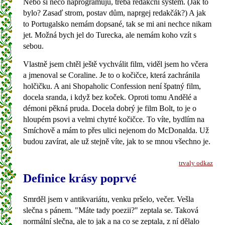
Nebo si něco naprogramuju, třeba redakční systém. (Jak to
bylo? Zasaď strom, postav dům, naprgej redakčák?) A jak
to Portugalsko nemám dopsané, tak se mi ani nechce nikam
jet. Možná bych jel do Turecka, ale nemám koho vzít s
sebou.
Vlastně jsem chtěl ještě vychválit film, viděl jsem ho včera
a jmenoval se Coraline. Je to o kočičce, která zachránila
holčičku. A ani Shopaholic Confession není špatný film,
docela sranda, i když bez koček. Oproti tomu Andělé a
démoni pěkná pruda. Docela dobrý je film Bolt, to je o
hloupém psovi a velmi chytré kočičce. To víte, bydlím na
Smíchově a mám to přes ulici nejenom do McDonalda. Už
budou zavírat, ale už stejně víte, jak to se mnou všechno je.
trvaly odkaz
Definice krásy poprvé
Smrděl jsem v antikvariátu, venku pršelo, večer. Vešla
slečna s pánem. "Máte tady poezii?" zeptala se. Taková
normální slečna, ale to jak a na co se zeptala, z ní dělalo