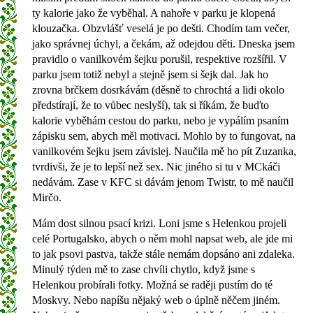
ty kalorie jako že vyběhal. A nahoře v parku je klopená
klouzačka. Obzvlášť veselá je po dešti. Chodím tam večer,
jako správnej úchyl, a čekám, až odejdou děti. Dneska jsem
pravidlo o vanilkovém šejku porušil, respektive rozšířil. V
parku jsem totiž nebyl a stejně jsem si šejk dal. Jak ho
zrovna brčkem dosrkávám (děsně to chrochtá a lidi okolo
předstírají, že to vůbec neslyší), tak si říkám, že buďto
kalorie vyběhám cestou do parku, nebo je vypálím psaním
zápisku sem, abych měl motivaci. Mohlo by to fungovat, na
vanilkovém šejku jsem závislej. Naučila mě ho pít Zuzanka,
tvrdivši, že je to lepší než sex. Nic jiného si tu v MCkáči
nedávám. Zase v KFC si dávám jenom Twistr, to mě naučil
Mirčo.
Mám dost silnou psací krizi. Loni jsme s Helenkou projeli
celé Portugalsko, abych o něm mohl napsat web, ale jde mi
to jak psovi pastva, takže stále nemám dopsáno ani zdaleka.
Minulý týden mě to zase chvíli chytlo, když jsme s
Helenkou probírali fotky. Možná se raději pustím do té
Moskvy. Nebo napíšu nějaký web o úplně něčem jiném.