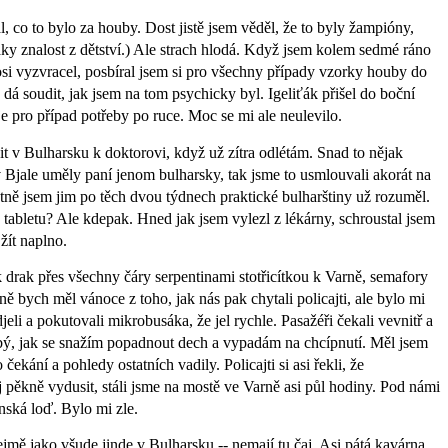
l, co to bylo za houby. Dost jistě jsem věděl, že to byly žampióny,
aky znalost z dětství.) Ale strach hlodá. Když jsem kolem sedmé ráno
si vyzvracel, posbíral jsem si pro všechny případy vzorky houby do
 dá soudit, jak jsem na tom psychicky byl. Igeliťák přišel do boční
je pro případ potřeby po ruce. Moc se mi ale neulevilo.
 v Bulharsku k doktorovi, když už zítra odlétám. Snad to nějak
v Bjale uměly paní jenom bulharsky, tak jsme to usmlouvali akorát na
stně jsem jim po těch dvou týdnech praktické bulharštiny už rozuměl.
 tabletu? Ale kdepak. Hned jak jsem vylezl z lékárny, schroustal jsem
 žít naplno.
ak drak přes všechny čáry serpentinami stotřicítkou k Varně, semafory
ě bych měl vánoce z toho, jak nás pak chytali policajti, ale bylo mi
eli a pokutovali mikrobusáka, že jel rychle. Pasažéři čekali vevnitř a
lbý, jak se snažím popadnout dech a vypadám na chcípnutí. Měl jsem
 čekání a pohledy ostatních vadily. Policajti si asi řekli, že
pěkně vydusit, stáli jsme na mostě ve Varně asi půl hodiny. Pod námi
nská loď. Bylo mi zle.
mě jako všude jinde v Bulharsku -- nemají tu čaj. Asi pátá kavárna