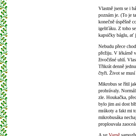
Vlastně jsem se i bá
poznám je. (To je t
konečně úspěšně co
igeliťáku. Z toho se
kapsičky báglu, ať 
Nebudu přece chodit
přežiju. V lékárně 
živočišné uhlí. Vla
Třikrát denně jednu
čtyři. Život se musí
Mikrobus se řítil j
prohrávaly. Normáln
zle. Houkačka, předj
bylo jim asi dost b
mrákoty a fakt mi to
mikrobusáka nechaj 
proplouvala zaoceá
A ve
Varně
samozřej