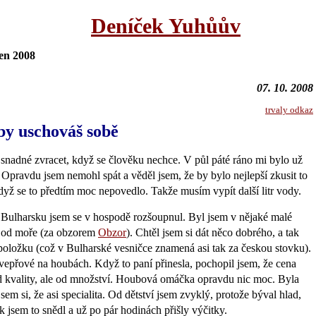
Deníček Yuhůův
n 2008
07. 10. 2008
trvaly odkaz
y uschováš sobě
snadné zvracet, když se člověku nechce. V půl páté ráno mi bylo už
Opravdu jsem nemohl spát a věděl jsem, že by bylo nejlepší zkusit to
 když se to předtím moc nepovedlo. Takže musím vypít další litr vody.
 Bulharsku jsem se v hospodě rozšoupnul. Byl jsem v nějaké malé
ů od moře (za obzorem
Obzor
). Chtěl jsem si dát něco dobrého, a tak
položku (což v Bulharské vesničce znamená asi tak za českou stovku).
vepřové na houbách. Když to paní přinesla, pochopil jsem, že cena
 kvality, ale od množství. Houbová omáčka opravdu nic moc. Byla
jsem si, že asi specialita. Od dětství jsem zvyklý, protože býval hlad,
k jsem to snědl a už po pár hodinách přišly výčitky.