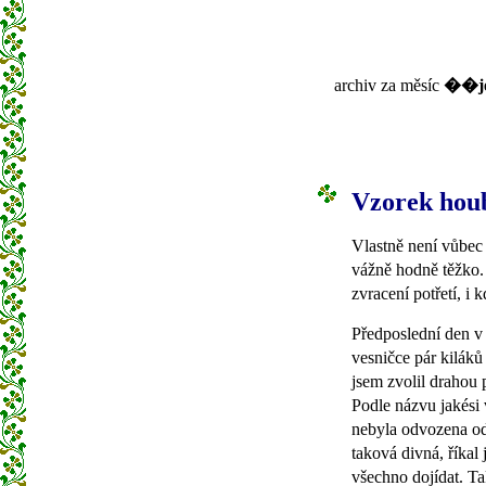
archiv za měsíc
��je
Vzorek houb
Vlastně není vůbec 
vážně hodně těžko. 
zvracení potřetí, i
Předposlední den v
vesničce pár kilák
jsem zvolil drahou 
Podle názvu jakési 
nebyla odvozena od
taková divná, říkal 
všechno dojídat. Ta