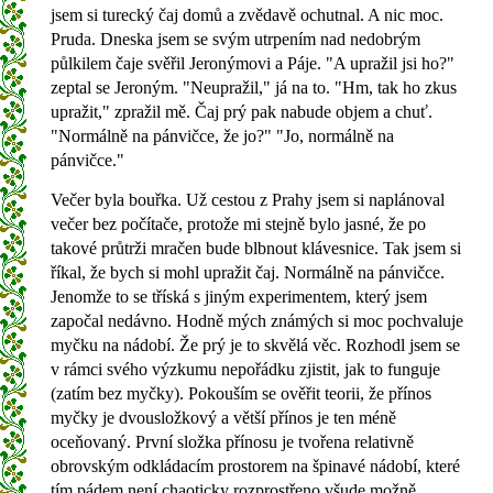
jsem si turecký čaj domů a zvědavě ochutnal. A nic moc.
Pruda. Dneska jsem se svým utrpením nad nedobrým
půlkilem čaje svěřil Jeronýmovi a Páje. "A upražil jsi ho?"
zeptal se Jeroným. "Neupražil," já na to. "Hm, tak ho zkus
upražit," zpražil mě. Čaj prý pak nabude objem a chuť.
"Normálně na pánvičce, že jo?" "Jo, normálně na
pánvičce."
Večer byla bouřka. Už cestou z Prahy jsem si naplánoval
večer bez počítače, protože mi stejně bylo jasné, že po
takové průtrži mračen bude blbnout klávesnice. Tak jsem si
říkal, že bych si mohl upražit čaj. Normálně na pánvičce.
Jenomže to se tříská s jiným experimentem, který jsem
započal nedávno. Hodně mých známých si moc pochvaluje
myčku na nádobí. Že prý je to skvělá věc. Rozhodl jsem se
v rámci svého výzkumu nepořádku zjistit, jak to funguje
(zatím bez myčky). Pokouším se ověřit teorii, že přínos
myčky je dvousložkový a větší přínos je ten méně
oceňovaný. První složka přínosu je tvořena relativně
obrovským odkládacím prostorem na špinavé nádobí, které
tím pádem není chaoticky rozprostřeno všude možně.