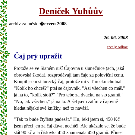
Deníček Yuhůův
archiv za měsíc
�erven 2008
26. 06. 2008
trvaly odkaz
Čaj prý upražit
Protože se ve Slaném ruší Čajovna u slunečnice (ach, jaká
obrovská škoda), rozprodávají tam čaje za poloviční cenu.
Koupil jsem si turecký čaj, protože mi v Turecku chutnal.
"Kolik ho chceš?" ptal se čajovník. "Asi všechen co máš,"
já na to, "kolik stojí?" "Pro tebe za dvacku na sto gramů."
"No, tak všechen," já na to. A šel jsem zatím v čajovně
hledat nějaké své knížky, než to naváží.
"Tak to bude čtyřista padesát." Hu, řekl jsem si, 450 Kč
jsem přeci jen za čaj dávat nechtěl. Ale ukázalo se, že bude
stát 90 kč a ta číslovka 450 znamenala 450 gramů. Přinesl