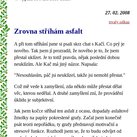
27. 02. 2008
trvaly odkaz
Zrovna stříhám asfalt
A při tom stříhání jsme si psali skrz chat s Kačí. Co prý je
nového. Tak jsem jí prozradil, že nového je to, že jsem
přestal uklízet. Je to totiž pravda, nějak poslední dobou
neuklízím. Ale Kač má jiný názor. Napsala:
"Nesouhlasím, páč jsi neuklízel, takže jsi nemohl přestat."
Což mě vede k zamyšlení, zda někdo může přestat dělat
věc, kterou nedělal. A druhé zamyšlení zní, že provádění
úklidu je subjektivní.
Jak jsem kočce stříhal ten asfalt z ocasu, dopadaly asfaltové
žmolky na papíry pokreslené grafy. Začal jsem konečně
psát teorii nepořádku, ty grafy představují motivační a
stresové funkce. Rozhodl jsem se, že to budu odvíjet od