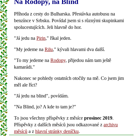
Na Rodopy, na Blind
Příhoda z cesty do Bulharska. Přestávka autobusu na
benzínce v Srbsku. Povídal jsem si s různými skupinkami
spolucestujících. Jeli hlavně do hor.
"Já jedu na
Pirin
," říkal jeden.
"My jedeme na
Rilu
," kývali hlavami dva další.
"To my jedeme na
Rodopy
, přijedou nám tam ještě
kamarádi."
Nakonec se pohledy ostatních otočily na mě. Co jsem jim
měl ale říct?
"Já jedu na blind", povídám.
"Na Blind, jo? A kde to tam je?"
To jsou všechny příspěvky z měsíce
prosinec 2019
.
Příspěvky z dalších měsíců jsou odkazované z
archivu
měsíců
a z
hlavní stránky deníčku
.