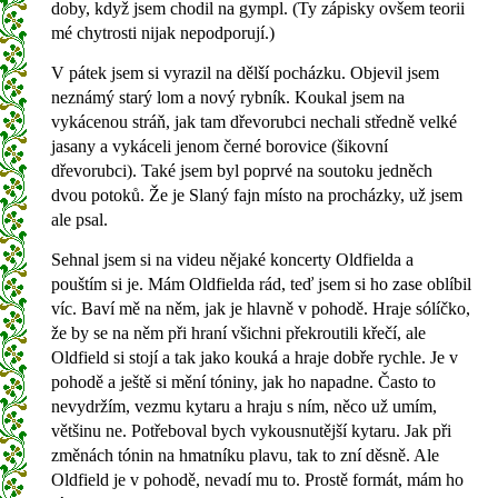
doby, když jsem chodil na gympl. (Ty zápisky ovšem teorii
mé chytrosti nijak nepodporují.)
V pátek jsem si vyrazil na dělší pocházku. Objevil jsem
neznámý starý lom a nový rybník. Koukal jsem na
vykácenou stráň, jak tam dřevorubci nechali středně velké
jasany a vykáceli jenom černé borovice (šikovní
dřevorubci). Také jsem byl poprvé na soutoku jedněch
dvou potoků. Že je Slaný fajn místo na procházky, už jsem
ale psal.
Sehnal jsem si na videu nějaké koncerty Oldfielda a
pouštím si je. Mám Oldfielda rád, teď jsem si ho zase oblíbil
víc. Baví mě na něm, jak je hlavně v pohodě. Hraje sólíčko,
že by se na něm při hraní všichni překroutili křečí, ale
Oldfield si stojí a tak jako kouká a hraje dobře rychle. Je v
pohodě a ještě si mění tóniny, jak ho napadne. Často to
nevydržím, vezmu kytaru a hraju s ním, něco už umím,
většinu ne. Potřeboval bych vykousnutější kytaru. Jak při
změnách tónin na hmatníku plavu, tak to zní děsně. Ale
Oldfield je v pohodě, nevadí mu to. Prostě formát, mám ho