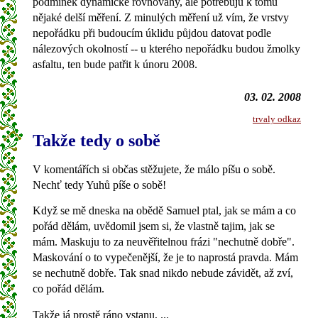
podmínek dynamické rovnováhy, ale potřebuju k tomu
nějaké delší měření. Z minulých měření už vím, že vrstvy
nepořádku při budoucím úklidu půjdou datovat podle
nálezových okolností -- u kterého nepořádku budou žmolky
asfaltu, ten bude patřit k únoru 2008.
03. 02. 2008
trvaly odkaz
Takže tedy o sobě
V komentářích si občas stěžujete, že málo píšu o sobě.
Nechť tedy Yuhů píše o sobě!
Když se mě dneska na obědě Samuel ptal, jak se mám a co
pořád dělám, uvědomil jsem si, že vlastně tajim, jak se
mám. Maskuju to za neuvěřitelnou frázi "nechutně dobře".
Maskování o to vypečenější, že je to naprostá pravda. Mám
se nechutně dobře. Tak snad nikdo nebude závidět, až zví,
co pořád dělám.
Takže já prostě ráno vstanu, ...