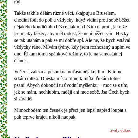
rád.
Takže takhle dělám různé věci, skajpuju s Bruselem,
chodím fotit do polí a vždycky, když vidím proti sobě běžet
nějakého kondičního běžce, tak mu běžím naproti, jako že
jsem taky běžec, aby měl radost, že není běžec sám. Hezky
se tak utahám a pak se mi dobře spí. Ale ne, že bych vstával
vždycky ráno. Mívám týdny, kdy jsem rozhozený a spím ve
dne. Říkám tomu spánkové režimy, to je na samostatnej
článek.
Večer si zalezu a pustím na noťasu nějakej film. K tomu
srkám mlíko. Dneska místo filmu k mlíku ťukám tohle
psaní. Abych dokončil tu úvodní myšlenku -- moc se s tím,
jak se mám, nechlubim, raději ani moc sobě. Jsa Čech bych
si záviděl.
Mimochodem ten česnek je přeci jen lepší napřed loupat a
pak teprve krájet, nikoli naopak.
trvaly odkaz