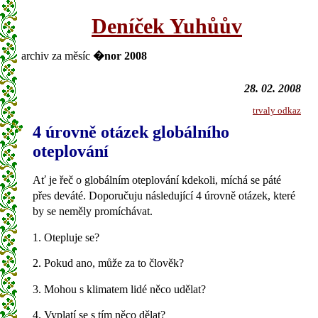
Deníček Yuhůův
archiv za měsíc
�nor 2008
28. 02. 2008
trvaly odkaz
4 úrovně otázek globálního
oteplování
Ať je řeč o globálním oteplování kdekoli, míchá se páté
přes deváté. Doporučuju následující 4 úrovně otázek, které
by se neměly promíchávat.
1. Otepluje se?
2. Pokud ano, může za to člověk?
3. Mohou s klimatem lidé něco udělat?
4. Vyplatí se s tím něco dělat?