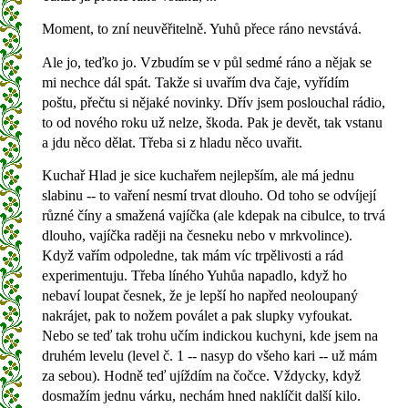
Moment, to zní neuvěřitelně. Yuhů přece ráno nevstává.
Ale jo, teďko jo. Vzbudím se v půl sedmé ráno a nějak se
mi nechce dál spát. Takže si uvařím dva čaje, vyřídím
poštu, přečtu si nějaké novinky. Dřív jsem poslouchal rádio,
to od nového roku už nelze, škoda. Pak je devět, tak vstanu
a jdu něco dělat. Třeba si z hladu něco uvařit.
Kuchař Hlad je sice kuchařem nejlepším, ale má jednu
slabinu -- to vaření nesmí trvat dlouho. Od toho se odvíjejí
různé číny a smažená vajíčka (ale kdepak na cibulce, to trvá
dlouho, vajíčka raději na česneku nebo v mrkvolince).
Když vařím odpoledne, tak mám víc trpělivosti a rád
experimentuju. Třeba líného Yuhůa napadlo, když ho
nebaví loupat česnek, že je lepší ho napřed neoloupaný
nakrájet, pak to nožem poválet a pak slupky vyfoukat.
Nebo se teď tak trohu učím indickou kuchyni, kde jsem na
druhém levelu (level č. 1 -- nasyp do všeho kari -- už mám
za sebou). Hodně teď ujíždím na čočce. Vždycky, když
dosmažím jednu várku, nechám hned naklíčit další kilo.