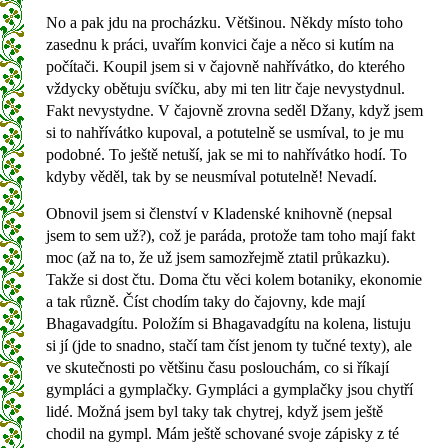
No a pak jdu na procházku. Většinou. Někdy místo toho
zasednu k práci, uvařím konvici čaje a něco si kutím na
počítači. Koupil jsem si v čajovně nahřívátko, do kterého
vždycky obětuju svíčku, aby mi ten litr čaje nevystydnul.
Fakt nevystydne. V čajovně zrovna seděl Džany, když jsem
si to nahřívátko kupoval, a potutelně se usmíval, to je mu
podobné. To ještě netuší, jak se mi to nahřívátko hodí. To
kdyby věděl, tak by se neusmíval potutelně! Nevadí.
Obnovil jsem si členství v Kladenské knihovně (nepsal
jsem to sem už?), což je paráda, protože tam toho mají fakt
moc (až na to, že už jsem samozřejmě ztatil průkazku).
Takže si dost čtu. Doma čtu věci kolem botaniky, ekonomie
a tak různě. Číst chodím taky do čajovny, kde mají
Bhagavadgítu. Položím si Bhagavadgítu na kolena, listuju
si jí (jde to snadno, stačí tam číst jenom ty tučné texty), ale
ve skutečnosti po většinu času poslouchám, co si říkají
gympláci a gymplačky. Gympláci a gymplačky jsou chytří
lidé. Možná jsem byl taky tak chytrej, když jsem ještě
chodil na gympl. Mám ještě schované svoje zápisky z té