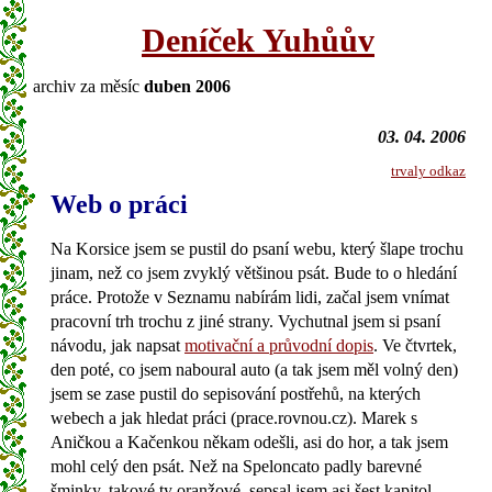
Deníček Yuhůův
archiv za měsíc
duben 2006
03. 04. 2006
trvaly odkaz
Web o práci
Na Korsice jsem se pustil do psaní webu, který šlape trochu
jinam, než co jsem zvyklý většinou psát. Bude to o hledání
práce. Protože v Seznamu nabírám lidi, začal jsem vnímat
pracovní trh trochu z jiné strany. Vychutnal jsem si psaní
návodu, jak napsat
motivační a průvodní dopis
. Ve čtvrtek,
den poté, co jsem naboural auto (a tak jsem měl volný den)
jsem se zase pustil do sepisování postřehů, na kterých
webech a jak hledat práci (prace.rovnou.cz). Marek s
Aničkou a Kačenkou někam odešli, asi do hor, a tak jsem
mohl celý den psát. Než na Speloncato padly barevné
šminky, takové ty oranžové, sepsal jsem asi šest kapitol.