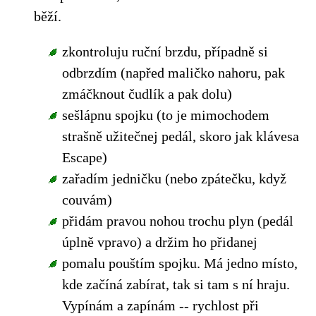
běží.
zkontroluju ruční brzdu, případně si
odbrzdím (napřed maličko nahoru, pak
zmáčknout čudlík a pak dolu)
sešlápnu spojku (to je mimochodem
strašně užitečnej pedál, skoro jak klávesa
Escape)
zařadím jedničku (nebo zpátečku, když
couvám)
přidám pravou nohou trochu plyn (pedál
úplně vpravo) a držim ho přidanej
pomalu pouštím spojku. Má jedno místo,
kde začíná zabírat, tak si tam s ní hraju.
Vypínám a zapínám -- rychlost při