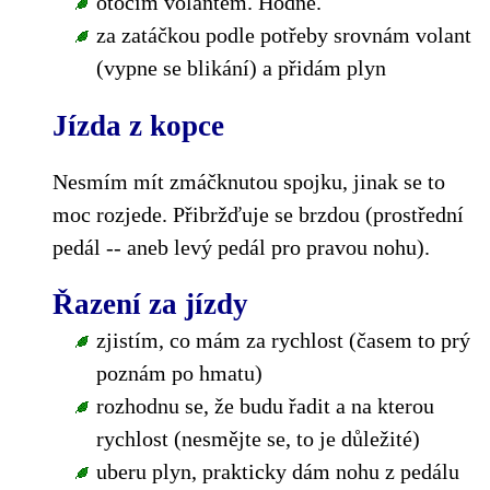
otočím volantem. Hodně.
za zatáčkou podle potřeby srovnám volant
(vypne se blikání) a přidám plyn
Jízda z kopce
Nesmím mít zmáčknutou spojku, jinak se to
moc rozjede. Přibržďuje se brzdou (prostřední
pedál -- aneb levý pedál pro pravou nohu).
Řazení za jízdy
zjistím, co mám za rychlost (časem to prý
poznám po hmatu)
rozhodnu se, že budu řadit a na kterou
rychlost (nesmějte se, to je důležité)
uberu plyn, prakticky dám nohu z pedálu