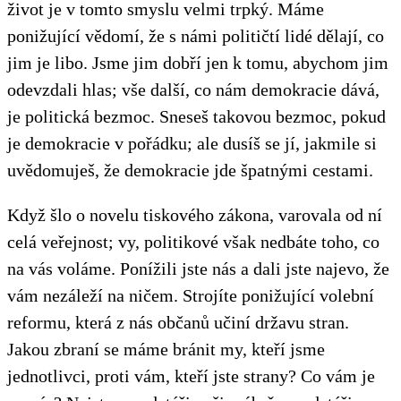
život je v tomto smyslu velmi trpký. Máme
ponižující vědomí, že s námi političtí lidé dělají, co
jim je libo. Jsme jim dobří jen k tomu, abychom jim
odevzdali hlas; vše další, co nám demokracie dává,
je politická bezmoc. Sneseš takovou bezmoc, pokud
je demokracie v pořádku; ale dusíš se jí, jakmile si
uvědomuješ, že demokracie jde špatnými cestami.
Když šlo o novelu tiskového zákona, varovala od ní
celá veřejnost; vy, politikové však nedbáte toho, co
na vás voláme. Ponížili jste nás a dali jste najevo, že
vám nezáleží na ničem. Strojíte ponižující volební
reformu, která z nás občanů učiní državu stran.
Jakou zbraní se máme bránit my, kteří jsme
jednotlivci, proti vám, kteří jste strany? Co vám je