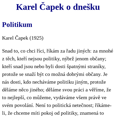
Karel Čapek o dnešku
Politikum
Karel Čapek (1925)
Snad to, co chci říci, říkám za řadu jiných: za mnohé
z těch, kteří nejsou politiky, nýbrž jenom občany;
kteří snad jsou nebo byli dosti špatnými straníky,
protože se snaží být co možná dobrými občany. Je
nás dosti, kdo necháváme politiku jiným, protože
děláme něco jiného; děláme svou práci a věříme, že
to nejlepší, co můžeme, vydáváme všem právě ve
svém povolání. Není to politická netečnost; říkáme-
li, že chceme míti pokoj od politiky, znamená to