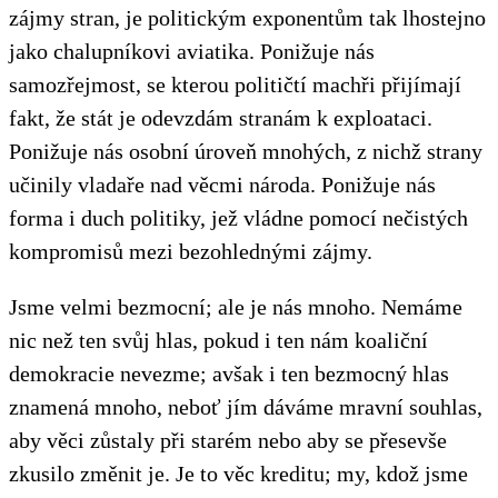
zájmy stran, je politickým exponentům tak lhostejno
jako chalupníkovi aviatika. Ponižuje nás
samozřejmost, se kterou političtí machři přijímají
fakt, že stát je odevzdám stranám k exploataci.
Ponižuje nás osobní úroveň mnohých, z nichž strany
učinily vladaře nad věcmi národa. Ponižuje nás
forma i duch politiky, jež vládne pomocí nečistých
kompromisů mezi bezohlednými zájmy.
Jsme velmi bezmocní; ale je nás mnoho. Nemáme
nic než ten svůj hlas, pokud i ten nám koaliční
demokracie nevezme; avšak i ten bezmocný hlas
znamená mnoho, neboť jím dáváme mravní souhlas,
aby věci zůstaly při starém nebo aby se přesevše
zkusilo změnit je. Je to věc kreditu; my, kdož jsme