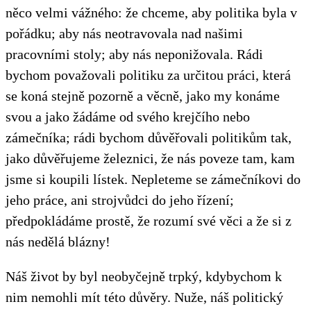
něco velmi vážného: že chceme, aby politika byla v
pořádku; aby nás neotravovala nad našimi
pracovními stoly; aby nás neponižovala. Rádi
bychom považovali politiku za určitou práci, která
se koná stejně pozorně a věcně, jako my konáme
svou a jako žádáme od svého krejčího nebo
zámečníka; rádi bychom důvěřovali politikům tak,
jako důvěřujeme železnici, že nás poveze tam, kam
jsme si koupili lístek. Nepleteme se zámečníkovi do
jeho práce, ani strojvůdci do jeho řízení;
předpokládáme prostě, že rozumí své věci a že si z
nás nedělá blázny!
Náš život by byl neobyčejně trpký, kdybychom k
nim nemohli mít této důvěry. Nuže, náš politický