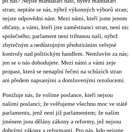
po nás? Nejste mandatáři naši, nýbrž mandatáři
stran; neptáte se nás, nýbrž výkonných výborů stran;
nejste odpovědni nám. Mezi námi, kteří jsme jenom
občany, a vámi, kteří jste zaměstnanci stran, není nic
společného; parlament není tribunou naší, nýbrž
zbytečným a nedůstojným předstíráním veřejné
kontroly nad politickým handlem. Nemluvíte za nás;
jen se o nás dohodujete. Mezi námi a vámi zeje
propast, která se nenaplní řečmi na schůzích stran
ani předem napsanými a domluvenými rezolucemi.
Ponižuje nás, že volíme poslance, kteří nejsou
našimi poslanci; že svěřujeme všechnu moc ve státě
parlamentu, jenž není již parlamentem; že naším
jménem jsou dělány zákony a reformy, jež nejsou
dobrými zákony a reformami. Pro nás, kdo nejsme