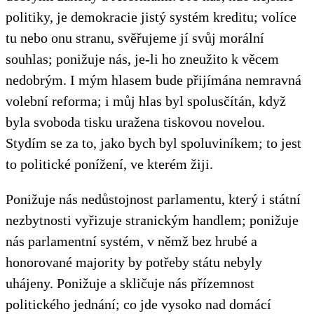
politiky, je demokracie jistý systém kreditu; volíce
tu nebo onu stranu, svěřujeme jí svůj morální
souhlas; ponižuje nás, je-li ho zneužito k věcem
nedobrým. I mým hlasem bude přijímána nemravná
volební reforma; i můj hlas byl spolusčítán, když
byla svoboda tisku uražena tiskovou novelou.
Stydím se za to, jako bych byl spoluviníkem; to jest
to politické ponížení, ve kterém žiji.
Ponižuje nás nedůstojnost parlamentu, který i státní
nezbytnosti vyřizuje stranickým handlem; ponižuje
nás parlamentní systém, v němž bez hrubé a
honorované majority by potřeby státu nebyly
uhájeny. Ponižuje a skličuje nás přízemnost
politického jednání; co jde vysoko nad domácí