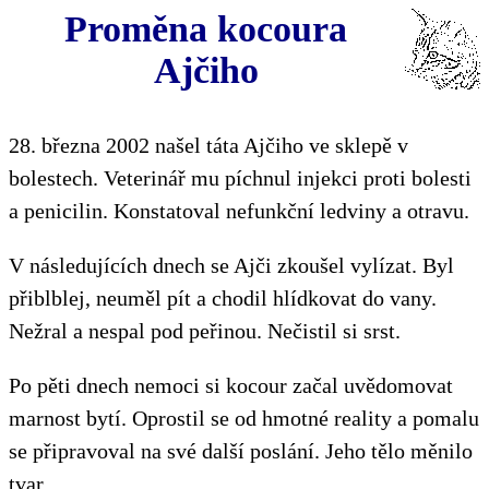
Proměna kocoura
Ajčiho
28. března 2002 našel táta Ajčiho ve sklepě v
bolestech. Veterinář mu píchnul injekci proti bolesti
a penicilin. Konstatoval nefunkční ledviny a otravu.
V následujících dnech se Ajči zkoušel vylízat. Byl
přiblblej, neuměl pít a chodil hlídkovat do vany.
Nežral a nespal pod peřinou. Nečistil si srst.
Po pěti dnech nemoci si kocour začal uvědomovat
marnost bytí. Oprostil se od hmotné reality a pomalu
se připravoval na své další poslání. Jeho tělo měnilo
tvar.