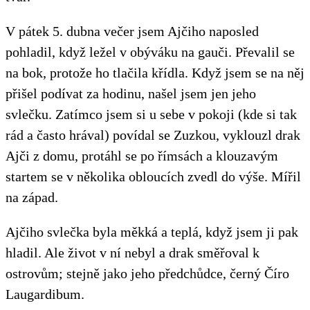
V pátek 5. dubna večer jsem Ajčiho naposled
pohladil, když ležel v obýváku na gauči. Převalil se
na bok, protože ho tlačila křídla. Když jsem se na něj
přišel podívat za hodinu, našel jsem jen jeho
svlečku. Zatímco jsem si u sebe v pokoji (kde si tak
rád a často hrával) povídal se Zuzkou, vyklouzl drak
Ajči z domu, protáhl se po římsách a klouzavým
startem se v několika obloucích zvedl do výše. Mířil
na západ.
Ajčiho svlečka byla měkká a teplá, když jsem ji pak
hladil. Ale život v ní nebyl a drak směřoval k
ostrovům; stejně jako jeho předchůdce, černý Číro
Laugardibum.