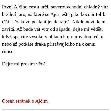
První Ajčiho cestu určil severovýchodní chladný vítr
brzdící jaro, na které se Ajči ještě jako kocour tolik
těšil. Drakovo poslání je ale tajné. Nikdo neví, kam
zavítá. Až bude vát vítr od západu, dejte mi vědět,
když spatříte vysoko v oblacích mourovatou tečku,
nebo až potkáte draka přistávajícího na okenní
římse.
Dejte mi prosím vědět.
Obsah stránek o Ajčim