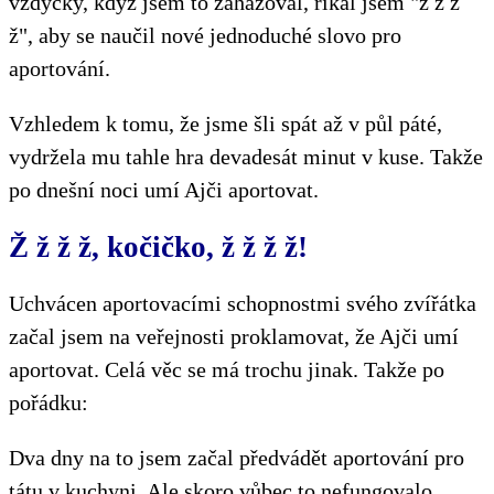
vždycky, když jsem to zahazoval, říkal jsem "ž ž ž
ž", aby se naučil nové jednoduché slovo pro
aportování.
Vzhledem k tomu, že jsme šli spát až v půl páté,
vydržela mu tahle hra devadesát minut v kuse. Takže
po dnešní noci umí Ajči aportovat.
Ž ž ž ž, kočičko, ž ž ž ž!
Uchvácen aportovacími schopnostmi svého zvířátka
začal jsem na veřejnosti proklamovat, že Ajči umí
aportovat. Celá věc se má trochu jinak. Takže po
pořádku:
Dva dny na to jsem začal předvádět aportování pro
tátu v kuchyni. Ale skoro vůbec to nefungovalo.