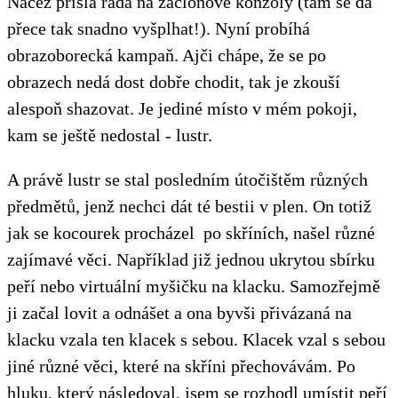
Načež přišla řada na záclonové konzoly (tam se dá
přece tak snadno vyšplhat!). Nyní probíhá
obrazoborecká kampaň. Ajči chápe, že se po
obrazech nedá dost dobře chodit, tak je zkouší
alespoň shazovat. Je jediné místo v mém pokoji,
kam se ještě nedostal - lustr.
A právě lustr se stal posledním útočištěm různých
předmětů, jenž nechci dát té bestii v plen. On totiž
jak se kocourek procházel po skříních, našel různé
zajímavé věci. Například již jednou ukrytou sbírku
peří nebo virtuální myšičku na klacku. Samozřejmě
ji začal lovit a odnášet a ona byvši přivázaná na
klacku vzala ten klacek s sebou. Klacek vzal s sebou
jiné různé věci, které na skříni přechovávám. Po
hluku, který následoval, jsem se rozhodl umístit peří