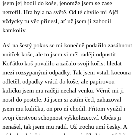
jsem jej hodil do koše, jenomže jsem se zase
netrefil. Hra byla na světě. Od té chvíle mi Ajči
vždycky tu věc přinesl, ať už jsem ji zahodil
kamkoliv.
Asi na šestý pokus se mi konečně podařilo zasáhnout
vnitřek koše, ale to jsem si měl raději odpustit.
Koťátko koš povalilo a začalo svoji kořist hledat
mezi rozsypanými odpadky. Tak jsem vstal, kocoura
odletěl, odpadky vrátil do koše, ale papírovou
kuličku jsem mu raději nechal venku. Věrně mi ji
nosil do postele. Já jsem si zatím četl, zahazoval
jsem mu kuličku, on pro ní chodil. Přitom využil i
svoji čerstvou schopnost výškolezectví. Občas ji
nenašel, tak jsem mu radil. Už trochu umí česky. A