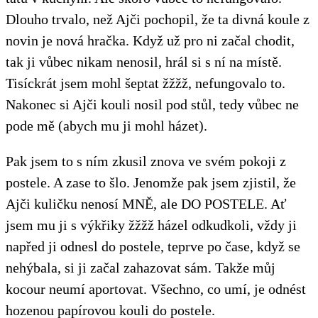
Dlouho trvalo, než Ajči pochopil, že ta divná koule z
novin je nová hračka. Když už pro ni začal chodit,
tak ji vůbec nikam nenosil, hrál si s ní na místě.
Tisíckrát jsem mohl šeptat žžžž, nefungovalo to.
Nakonec si Ajči kouli nosil pod stůl, tedy vůbec ne
pode mě (abych mu ji mohl házet).
Pak jsem to s ním zkusil znova ve svém pokoji z
postele. A zase to šlo. Jenomže pak jsem zjistil, že
Ajči kuličku nenosí MNĚ, ale DO POSTELE. Ať
jsem mu ji s výkřiky žžžž házel odkudkoli, vždy ji
napřed ji odnesl do postele, teprve po čase, když se
nehýbala, si ji začal zahazovat sám. Takže můj
kocour neumí aportovat. Všechno, co umí, je odnést
hozenou papírovou kouli do postele.