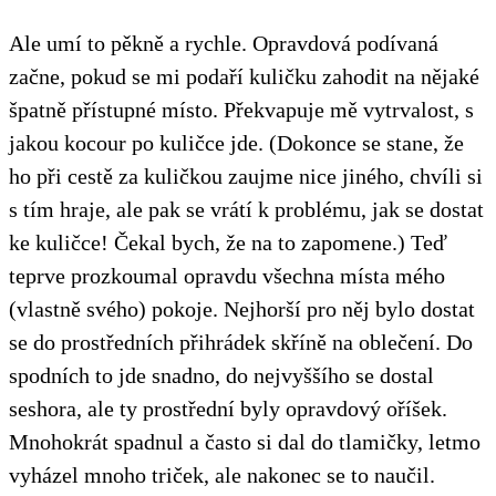
Ale umí to pěkně a rychle. Opravdová podívaná
začne, pokud se mi podaří kuličku zahodit na nějaké
špatně přístupné místo. Překvapuje mě vytrvalost, s
jakou kocour po kuličce jde. (Dokonce se stane, že
ho při cestě za kuličkou zaujme nice jiného, chvíli si
s tím hraje, ale pak se vrátí k problému, jak se dostat
ke kuličce! Čekal bych, že na to zapomene.) Teď
teprve prozkoumal opravdu všechna místa mého
(vlastně svého) pokoje. Nejhorší pro něj bylo dostat
se do prostředních přihrádek skříně na oblečení. Do
spodních to jde snadno, do nejvyššího se dostal
seshora, ale ty prostřední byly opravdový oříšek.
Mnohokrát spadnul a často si dal do tlamičky, letmo
vyházel mnoho triček, ale nakonec se to naučil.