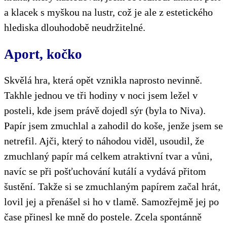
a klacek s myškou na lustr, což je ale z estetického
hlediska dlouhodobě neudržitelné.
Aport, kočko
Skvělá hra, která opět vznikla naprosto nevinně.
Takhle jednou ve tři hodiny v noci jsem ležel v
posteli, kde jsem právě dojedl sýr (byla to Niva).
Papír jsem zmuchlal a zahodil do koše, jenže jsem se
netrefil. Ajči, který to náhodou viděl, usoudil, že
zmuchlaný papír má celkem atraktivní tvar a vůni,
navíc se při pošťuchování kutálí a vydává přitom
šustění. Takže si se zmuchlaným papírem začal hrát,
lovil jej a přenášel si ho v tlamě. Samozřejmě jej po
čase přinesl ke mně do postele. Zcela spontánně