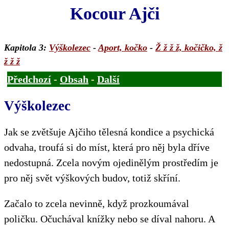
Kocour Ajči
Kapitola 3:
Výškolezec
-
Aport, kočko
-
Ž ž ž ž, kočičko, ž
ž ž ž
Předchozí
-
Obsah
-
Další
Výškolezec
Jak se zvětšuje Ajčiho tělesná kondice a psychická
odvaha, troufá si do míst, která pro něj byla dříve
nedostupná. Zcela novým ojedinělým prostředím je
pro něj svět výškových budov, totiž skříní.
Začalo to zcela nevinně, když prozkoumával
poličku. Očuchával knížky nebo se díval nahoru. A