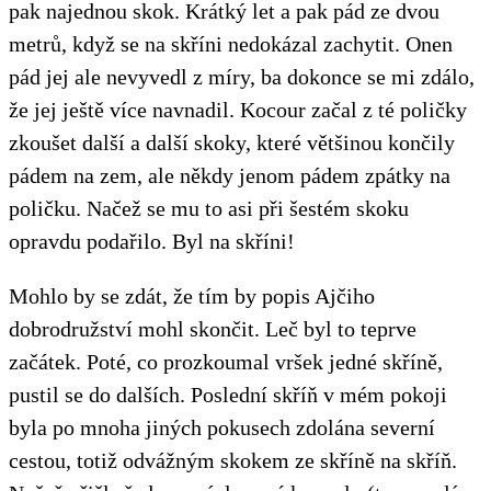
pak najednou skok. Krátký let a pak pád ze dvou
metrů, když se na skříni nedokázal zachytit. Onen
pád jej ale nevyvedl z míry, ba dokonce se mi zdálo,
že jej ještě více navnadil. Kocour začal z té poličky
zkoušet další a další skoky, které většinou končily
pádem na zem, ale někdy jenom pádem zpátky na
poličku. Načež se mu to asi při šestém skoku
opravdu podařilo. Byl na skříni!
Mohlo by se zdát, že tím by popis Ajčiho
dobrodružství mohl skončit. Leč byl to teprve
začátek. Poté, co prozkoumal vršek jedné skříně,
pustil se do dalších. Poslední skříň v mém pokoji
byla po mnoha jiných pokusech zdolána severní
cestou, totiž odvážným skokem ze skříně na skříň.