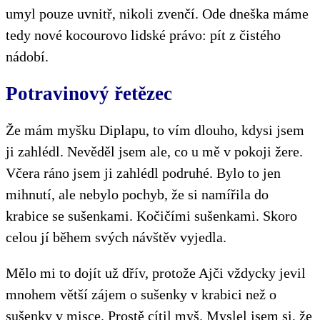
umyl pouze uvnitř, nikoli zvenčí. Ode dneška máme
tedy nové kocourovo lidské právo: pít z čistého
nádobí.
Potravinový řetězec
Že mám myšku Diplapu, to vím dlouho, kdysi jsem
ji zahlédl. Nevěděl jsem ale, co u mě v pokoji žere.
Včera ráno jsem ji zahlédl podruhé. Bylo to jen
mihnutí, ale nebylo pochyb, že si namířila do
krabice se sušenkami. Kočičími sušenkami. Skoro
celou jí během svých návštěv vyjedla.
Mělo mi to dojít už dřív, protože Ajči vždycky jevil
mnohem větší zájem o sušenky v krabici než o
sušenky v misce. Prostě cítil myš. Myslel jsem si, že