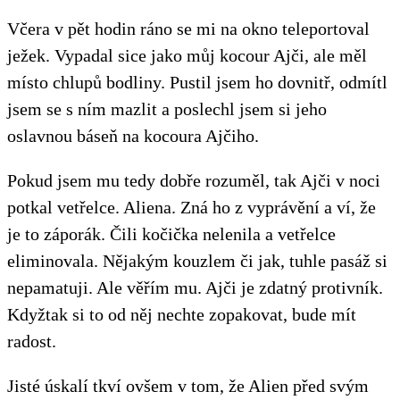
Včera v pět hodin ráno se mi na okno teleportoval
ježek. Vypadal sice jako můj kocour Ajči, ale měl
místo chlupů bodliny. Pustil jsem ho dovnitř, odmítl
jsem se s ním mazlit a poslechl jsem si jeho
oslavnou báseň na kocoura Ajčiho.
Pokud jsem mu tedy dobře rozuměl, tak Ajči v noci
potkal vetřelce. Aliena. Zná ho z vyprávění a ví, že
je to záporák. Čili kočička nelenila a vetřelce
eliminovala. Nějakým kouzlem či jak, tuhle pasáž si
nepamatuji. Ale věřím mu. Ajči je zdatný protivník.
Kdyžtak si to od něj nechte zopakovat, bude mít
radost.
Jisté úskalí tkví ovšem v tom, že Alien před svým