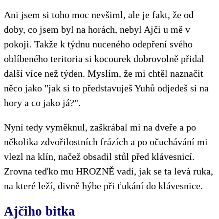
Ani jsem si toho moc nevšiml, ale je fakt, že od
doby, co jsem byl na horách, nebyl Ajči u mě v
pokoji. Takže k týdnu nuceného odepření svého
oblíbeného teritoria si kocourek dobrovolně přidal
další více než týden. Myslím, že mi chtěl naznačit
něco jako "jak si to představuješ Yuhů odjedeš si na
hory a co jako já?".
Nyní tedy vyměknul, zaškrábal mi na dveře a po
několika zdvořilostních frázích a po očuchávání mi
vlezl na klín, načež obsadil stůl před klávesnicí.
Zrovna teďko mu HROZNĚ vadí, jak se ta levá ruka,
na které leží, divně hýbe při ťukání do klávesnice.
Ajčiho bitka