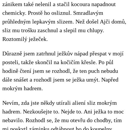
zánikem také nelenil a stačil kocoura napadnout
chemicky. Prostě ho osliznul. Smradlavým
průhledným lepkavým slizem. Než došel Ajči domů,
sliz mu trošku zaschnul a slepil mu chlupy.
Roztomilý ježeček.
Důrazně jsem zatrhnul ježkův nápad přespat v mojí
posteli, takže skončil na kočičím křesle. Po půl
hodině čtení jsem se rozhodl, že ten puch nebudu
dále snášet a rozhodl jsem se ježka umýt. Napřed
mokrým hadrem.
Nevím, zda jste někdy utírali aliení sliz mokrým
hadrem. Nezkoušejte to. Nejde to. Ani ježka to moc
nebavilo. Rozhodl se, že mu otevřu do chodby, tím
mi poskytl záminku odtáhnout ho do koupelny.