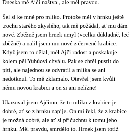
Dneska mě Ajči naštval, ale měl pravdu.
Šel si ke mně pro mlíko. Protože měl v hrnku ještě
trochu starého zkyslého, tak mě požádal, ať mu dám
nové. Zběžně jsem hrnek umyl (vcelku důkladně, leč
zběžně) a nalil jsem mu nové z červené krabice.
Když jsem to dělal, měl Ajči radost a poskakuje
kolem pěl Yuhůovi chválu. Pak se chtěl pustit do
pití, ale najednou se odvrátil a mlíka se ani
nedotknul. To mě zklamalo. Otevřel jsem kvůli
němu novou krabici a on si ani nelízne!
Ukazoval jsem Ajčimu, že to mlíko z krabice je
dobré, ať se z hrnku napije. On mi řekl, že z krabice
je možná dobré, ale ať si přičuchnu k tomu jeho
hrnku. Měl pravdu, smrdělo to. Hrnek jsem totiž