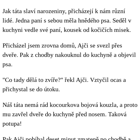
Jak táta slaví narozeniny, přicházejí k nám různí
lidé. Jedna paní s sebou měla hnědého psa. Seděl v
kuchyni vedle své paní, kousek od kočičích misek.
Přicházel jsem zrovna domů, Ajči se svezl přes
dveře. Pak z chodby nakouknul do kuchyně a objevil
psa.
"Co tady dělá to zvíře?" řekl Ajči. Vztyčil ocas a
přichystal se do útoku.
Náš táta nemá rád kocourkova bojová kouzla, a proto
mu zavřel dveře do kuchyně před nosem. Taková
potupa!
Pak Ajči pobíhal deset minut zmateně po chodbě a