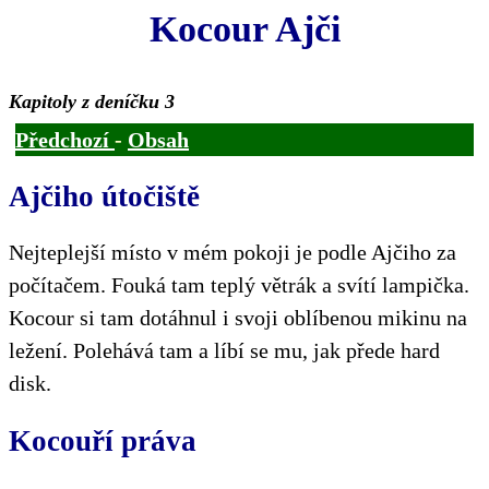
Kocour Ajči
Kapitoly z deníčku 3
Předchozí
-
Obsah
Ajčiho útočiště
Nejteplejší místo v mém pokoji je podle Ajčiho za
počítačem. Fouká tam teplý větrák a svítí lampička.
Kocour si tam dotáhnul i svoji oblíbenou mikinu na
ležení. Polehává tam a líbí se mu, jak přede hard
disk.
Kocouří práva