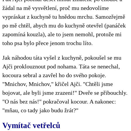
žádal na mě vysvětlení, proč mu nedovolíme
vypráskat z kuchyně tu hnědou mrchu. Samozřejmě
po mě chtěl, abych mu do kuchyně otevřel (panáček
zapomíná kouzla), ale to jsem nemohl, protože mi
toho psa bylo přece jenom trochu líto.
Jak náhodou táta vyšel z kuchyně, pokoušel se mu
Ajči proklouznout pod nohama. Táta se nenechal,
kocoura sebral a zavřel ho do svého pokoje.
"Mnichov, Mnichov," křičel Ajči. "Chtěli jsme
bojovat, ale byli jsme zrazeni!" Dveře se přibouchly.
"O nás bez nás!" pokračoval kocour. A nakonec:
"mňau, co tady jako budu žrát?"
Vymítač vetřelců